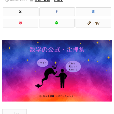


B!
Copy