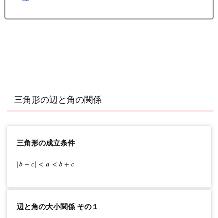
三角形の辺と角の関係
三角形の成立条件
|
𝑏
|
−
b
𝑐
−
|
c
<
|
<
𝑎
a
<
<
b
𝑏
+
+
c
𝑐
辺と角の大小関係 その１