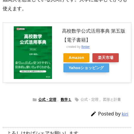
使えます。
高校数学公式活用事典 第五版
【電子書籍】
created by
Rinker
Amazon
楽天市場
Yahooショッピング
公式・定理
,
数学１
公式・定理
,
図形と計量


Posted by

kiri
よろしければシェアお願いします