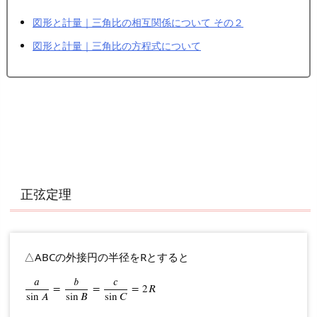
図形と計量｜三角比の相互関係について その２
図形と計量｜三角比の方程式について
正弦定理
△ABCの外接円の半径をRとすると
𝑎
𝑏
𝑐
a
sin
=
A
=
b
sin
B
=
=
c
sin
C
=
=
2
R
2
𝑅
sin
𝐴
sin
𝐵
sin
𝐶