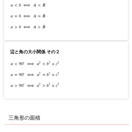
𝑎
<
𝑏
⟺
𝐴
<
𝐵
a
<
b
⟺
A
<
B
a
=
b
⟺
A
=
B
a
>
b
⟺
A
>
B
𝑎
=
𝑏
⟺
𝐴
=
𝐵
𝑎
>
𝑏
⟺
𝐴
>
𝐵
辺と角の大小関係 その２
∘
2
2
2
𝑎
<
90
⟺
𝑎
<
𝑏
+
𝑐
a
<
90
∘
⟺
a
2
<
b
2
+
c
2
a
=
90
∘
⟺
a
2
=
b
2
+
c
2
a
>
90
∘
⟺
a
2
>
b
2
+
∘
2
2
2
𝑎
=
90
⟺
𝑎
=
𝑏
+
𝑐
∘
2
2
2
𝑎
>
90
⟺
𝑎
>
𝑏
+
𝑐
三角形の面積