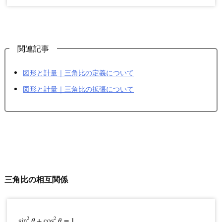
理
1.
4.
三
関連記事
角
形
図形と計量｜三角比の定義について
の
図形と計量｜三角比の拡張について
辺
と
角
の
関
係
三角比の相互関係
1.
5.
三
2
2
角
sin
𝜃
+
cos
𝜃
=
1