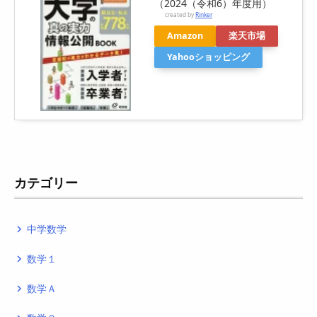
（2024（令和6）年度用）
created by
Rinker
Amazon
楽天市場
Yahooショッピング
カテゴリー
中学数学
navigate_next
数学１
navigate_next
数学Ａ
navigate_next