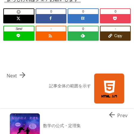
0
0
0

B!
Send
-
0
-

Copy

Next
記事全体の範囲を示す

Prev
数学の公式・定理集