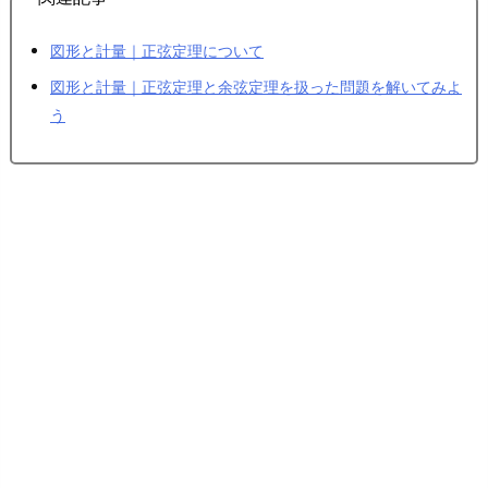
図形と計量｜正弦定理について
図形と計量｜正弦定理と余弦定理を扱った問題を解いてみよ
う