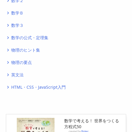
数学２
navigate_next
数学Ｂ
navigate_next
数学３
navigate_next
数学の公式・定理集
navigate_next
物理のヒント集
navigate_next
物理の要点
navigate_next
英文法
navigate_next
HTML・CSS・JavaScript入門
navigate_next
数学で考える！ 世界をつくる
方程式50
created by
Rinker