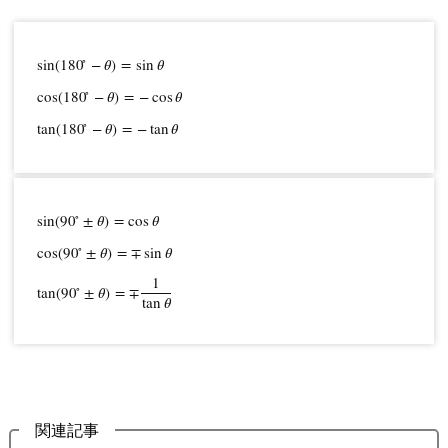
∘
sin
(
180
−
𝜃
)
=
sin
𝜃
∘
sin
(
180
∘
−
θ
)
=
sin
θ
cos
(
180
∘
−
θ
)
=
−
cos
θ
tan
(
180
∘
−
θ
)
=
−
tan
θ
cos
(
180
−
𝜃
)
=
−
cos
𝜃
∘
tan
(
180
−
𝜃
)
=
−
tan
𝜃
∘
sin
(
90
±
𝜃
)
=
cos
𝜃
∘
cos
(
90
±
𝜃
)
=
∓
sin
𝜃
sin
(
90
∘
±
θ
)
=
cos
θ
cos
(
90
∘
±
θ
)
=
∓
sin
θ
tan
(
90
∘
±
θ
)
=
∓
1
tan
θ
1
∘
tan
(
90
±
𝜃
)
=
∓
tan
𝜃
関連記事