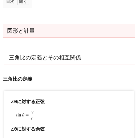
目次
1.
図
形
図形と計量
と
計
量
三角比の定義とその相互関係
1.
1.
三角比の定義
三
角
比
∠θに対する正弦
の
定
𝑦
sin
sin
θ
𝜃
=
=
y
r
𝑟
義
と
∠θに対する余弦
そ