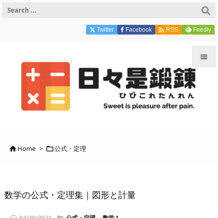

Twitter
Facebook
Feedly
RSS


メニュ

サイド

前へ
Home
>
公式・定理



次へ

検索
数学の公式・定理集｜図形と計量
04/30/2021
公式・定理
,
数学１