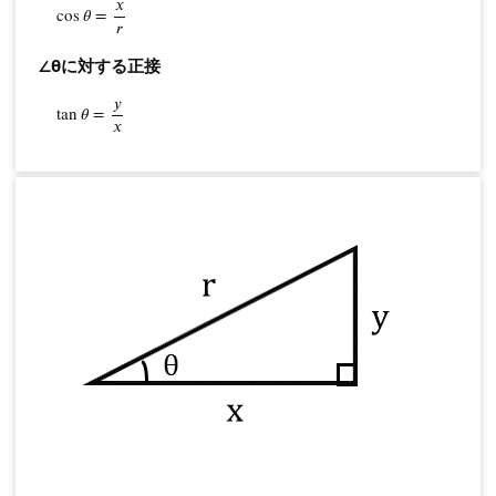
𝑥
cos
cos
θ
𝜃
=
=
x
r
の
𝑟
相
∠θに対する正接
互
関
𝑦
tan
tan
θ
𝜃
=
=
y
x
𝑥
係
1.
2.
正
弦
定
理
1.
3.
余
弦
定