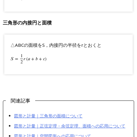
三角形の内接円と面積
△ABCの面積をS，内接円の半径をrとおくと
1
𝑆
S
=
=
1
2
𝑟
r
(
(
𝑎
a
+
+
b
𝑏
+
+
c
)
𝑐
)
2
関連記事
図形と計量｜三角形の面積について
図形と計量｜正弦定理・余弦定理、面積への応用について
図形と計量｜空間図形への応用について