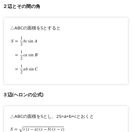
２辺とその間の角
△ABCの面積をSとすると
1
𝑆
=
𝑏
𝑐
sin
𝐴
2
1
S
=
1
2
b
c
sin
A
=
1
2
c
a
sin
B
=
1
2
a
b
sin
C
=
𝑐
𝑎
sin
𝐵
2
1
=
𝑎
𝑏
sin
𝐶
2
３辺(ヘロンの公式)
△ABCの面積をSとし、2S=a+b+cとおくと
⎯
⎯
⎯
⎯
⎯
⎯
⎯
⎯
⎯
⎯
⎯
⎯
⎯
⎯
⎯
⎯
⎯
⎯
⎯
⎯
⎯
⎯
⎯
⎯
⎯
⎯
⎯
⎯
⎯
⎯
⎯
⎯
⎯
⎯
⎯
𝑆
=
S
=
𝑠
s
(
(
s
𝑠
−
−
a
)
𝑎
(
)
s
−
(
𝑠
b
−
)
(
s
𝑏
−
)
c
(
𝑠
)
−
𝑐
)
√