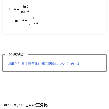
形
sin
𝜃
tan
𝜃
=
sin
2
θ
+
cos
2
θ
=
1
tan
θ
=
sin
θ
cos
θ
1
+
tan
2
θ
=
1
cos
2
θ
の
cos
𝜃
面
1
2
1
+
tan
𝜃
=
2
cos
𝜃
積
2.
お
す
す
関連記事
め
図形と計量｜三角比の相互関係について その１
の
数
学
辞
典
∘
∘
の三角比
180
180
∘
−
−
θ
𝜃
,
,
90
90
∘
±
±
θ
𝜃