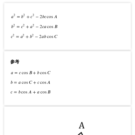
2
2
2
𝑎
=
𝑏
+
𝑐
−
2
𝑏
𝑐
cos
𝐴
2
2
2
a
2
=
b
2
+
c
2
−
2
b
c
cos
A
b
2
=
c
2
+
a
2
−
2
c
a
cos
B
c
2
=
a
2
+
b
2
−
2
a
b
cos
C
𝑏
=
𝑐
+
𝑎
−
2
𝑐
𝑎
cos
𝐵
2
2
2
𝑐
=
𝑎
+
𝑏
−
2
𝑎
𝑏
cos
𝐶
参考
𝑎
=
𝑐
cos
𝐵
+
𝑏
cos
𝐶
a
=
c
cos
B
+
b
cos
C
b
=
a
cos
C
+
c
cos
A
c
=
b
cos
A
+
a
cos
B
𝑏
=
𝑎
cos
𝐶
+
𝑐
cos
𝐴
𝑐
=
𝑏
cos
𝐴
+
𝑎
cos
𝐵