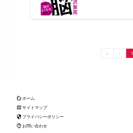
«
‹
ホーム
cottage
サイトマップ
map
プライバシーポリシー
security
お問い合わせ
contact_support