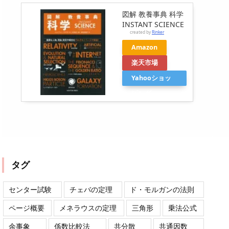
図解 教養事典 科学
INSTANT SCIENCE
created by
Rinker
Amazon
楽天市場
Yahooショッ
ピング
タグ
センター試験
チェバの定理
ド・モルガンの法則
ページ概要
メネラウスの定理
三角形
乗法公式
余事象
係数比較法
共分散
共通因数