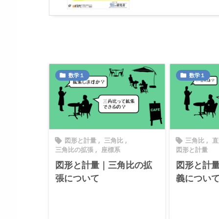
数学１
数学１


図形と計量
,
三角比
,
三角比
,
直


三角比の拡張
,
座標系
図形と計量
図形と計量｜三角比の拡
図形と計
張について
義につい