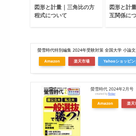
図形と計量｜三角比の方
図形と計
程式について
互関係につ
螢雪時代特別編集 2024年受験対策 全国大学 小論文入試
Amazon
楽天市場
Yahooショッピン
螢雪時代 2024年2月号
created by
Rinker
Amazon
楽天