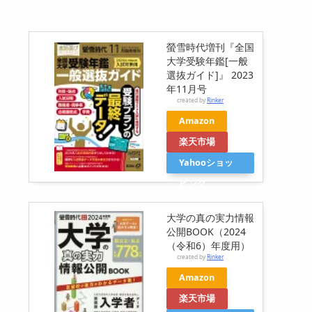
螢雪時代増刊『全国
大学受験年鑑[一般
選抜ガイド]』 2023
年11月号
created by
Rinker
Amazon
楽天市場
Yahooショッ
ピング
大学の真の実力情報
公開BOOK（2024
（令和6）年度用）
created by
Rinker
Amazon
楽天市場