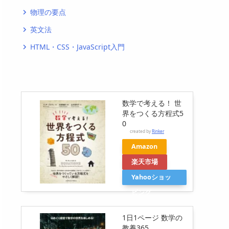
物理の要点
navigate_next
英文法
navigate_next
HTML・CSS・JavaScript入門
navigate_next
数学で考える！ 世
界をつくる方程式5
0
created by
Rinker
Amazon
楽天市場
Yahooショッ
ピング
1日1ページ 数学の
教養365