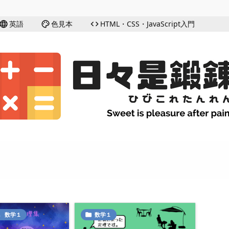
英語
色見本
HTML・CSS・JavaScript入門
language
palette
code
,
数学１
数学１
