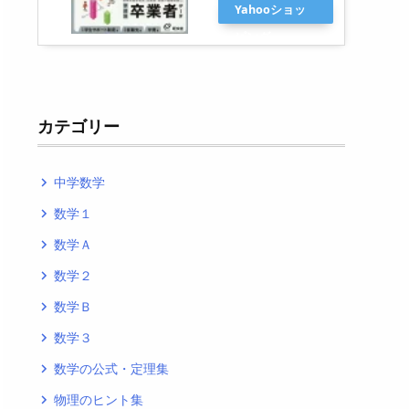
Yahooショッ
ピング
カテゴリー
中学数学
navigate_next
数学１
navigate_next
数学Ａ
navigate_next
数学２
navigate_next
数学Ｂ
navigate_next
数学３
navigate_next
数学の公式・定理集
navigate_next
物理のヒント集
navigate_next