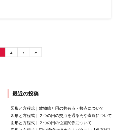
1
2
›
»
最近の投稿
図形と方程式｜放物線と円の共有点・接点について
図形と方程式｜２つの円の交点を通る円や直線について
図形と方程式｜２つの円の位置関係について
図形と方程式｜円の接線の求め方４パターン【保存版】