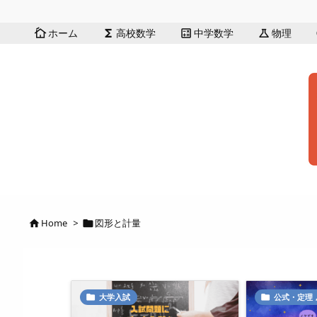
ホーム
高校数学
中学数学
物理
cottage
functions
calculate
science
Home
>
図形と計量


大学入試
公式・定理

