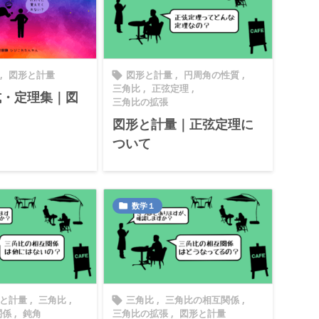
,
図形と計量
図形と計量
,
円周角の性質
,

三角比
,
正弦定理
,
式・定理集｜図
三角比の拡張
図形と計量｜正弦定理に
ついて
数学１

と計量
,
三角比
,
三角比
,
三角比の相互関係
,

関係
,
鈍角
三角比の拡張
,
図形と計量