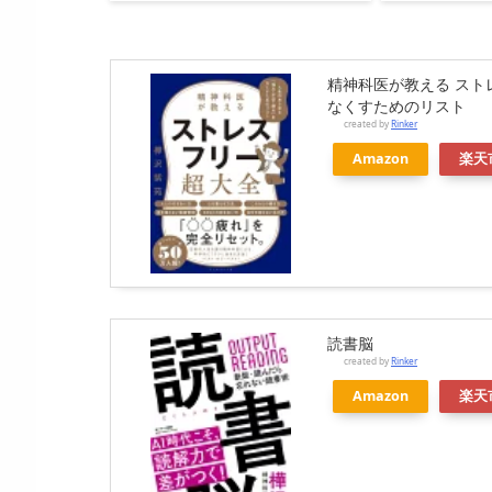
精神科医が教える スト
なくすためのリスト
created by
Rinker
Amazon
楽天
読書脳
created by
Rinker
Amazon
楽天