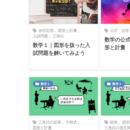
余弦定理
,
図形と計量
,
公式・定理


入試問題
,
三角比
数学の公
数学１｜図形を扱った入
形と計量
試問題を解いてみよう
数学１
数学１


三角比の拡張
,
方程式
,
鋭角
,
図形


図形と計量
三角比の相互