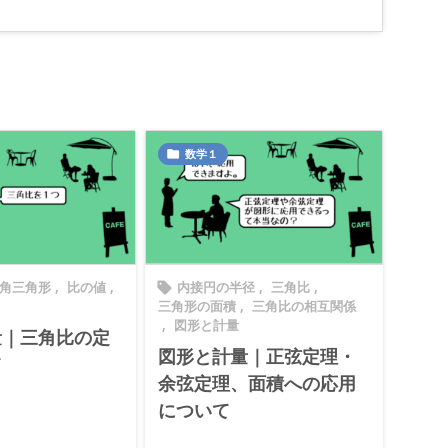
数学１

角三角形
,
比の値
,
内接円の半径
,
三角比
,

三角形の面積
,
三角比の相互関係
,
図形と計量
量｜三角比の定
図形と計量｜正弦定理・
て
余弦定理、面積への応用
について