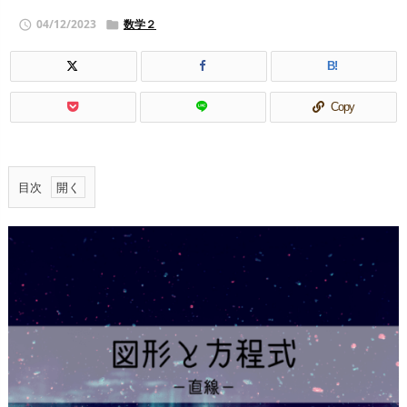
04/12/2023
数学２


B!
Copy
目次
1.
２
直
線
の
平
行
条
件