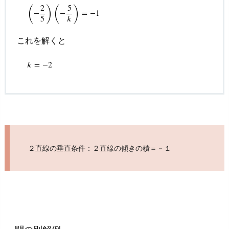
d
(
)
(
)
2
5
(
−
−
2
5
)
(
−
5
−
k
)
=
−
1
=
−
1
b
5
𝑘
o
これを解くと
o
k
k
=
−
2
𝑘
=
−
2
s
4.
1.
オ
ス
ス
２直線の垂直条件：２直線の傾きの積＝－１
メ
『大
学
入
学
共