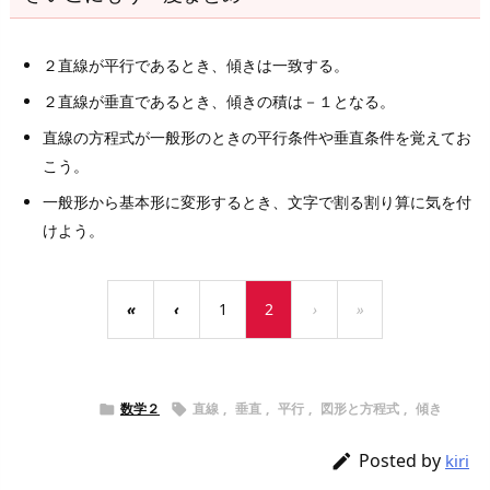
２直線が平行であるとき、傾きは一致する。
２直線が垂直であるとき、傾きの積は－１となる。
直線の方程式が一般形のときの平行条件や垂直条件を覚えてお
こう。
一般形から基本形に変形するとき、文字で割る割り算に気を付
けよう。
«
‹
1
2
›
»
数学２
直線
,
垂直
,
平行
,
図形と方程式
,
傾き


Posted by

kiri