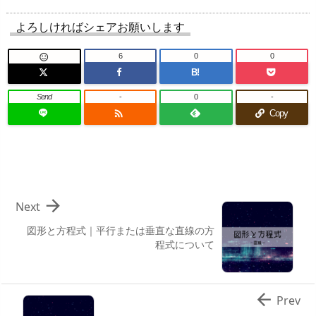
よろしければシェアお願いします
6
0
0

B!
Send
-
0
-

Copy

Next
図形と方程式｜平行または垂直な直線の方
程式について

Prev