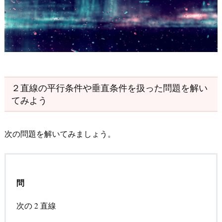
や
垂
直
条
件
1.
２直線の平行条件や垂直条件を扱った問題を解い
1.
てみよう
２
直
次の問題を解いてみましょう。
線
の
平
行
問
条
件
次の
直線
2
2
1.