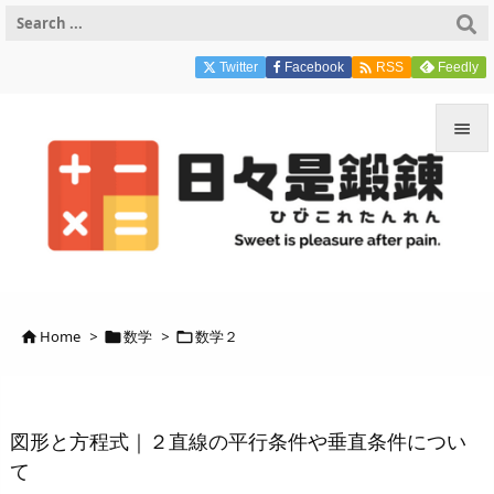

Twitter
Facebook
Feedly
RSS


メニュ

サイド

前へ
Home
>
数学
>
数学２




次へ

検索
図形と方程式｜２直線の平行条件や垂直条件につい
て