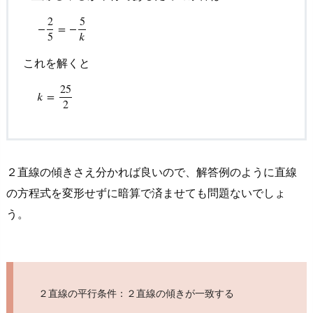
を
2
5
解
−
2
5
=
−
5
k
−
=
−
5
𝑘
い
て
これを解くと
み
25
k
=
25
2
𝑘
=
よ
2
う
3.
1.
２直線の傾きさえ分かれば良いので、解答例のように直線
問
の方程式を変形せずに暗算で済ませても問題ないでしょ
の
う。
解
答・
解
説
２直線の平行条件：２直線の傾きが一致する
3.
2.