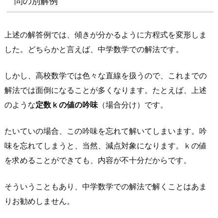
問の別解例
通
テ
ス
上述の解答例では、傾きが分かるように方程式を変形しま
ト
した。どちらかと言えば、中学数学での解法です。
数
学
しかし、高校数学では色々な直線を扱うので、これまでの
予
解法では面倒になることが多くなります。たとえば、上述
想
のような
定数ｋの値の吟味
（場合分け）です。
問
題
たいていの場合、この吟味を忘れて解いてしまいます。吟
集』
シ
味を忘れてしまうと、当然、減点対象になります。ｋの値
リ
を求めることができても、内容が不十分だからです。
ー
ズ
そういうこともあり、中学数学での解法で解くことはあま
5.
りお勧めしません。
さ