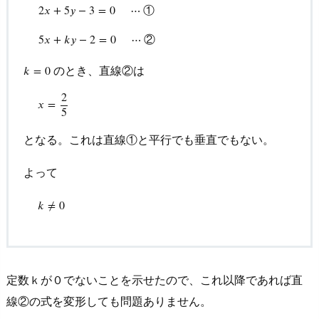
①
2
𝑥
+
5
𝑦
−
3
=
0
⋯
答・
2
x
+
5
y
−
3
=
0
⋯
①
5
x
+
k
y
−
2
=
0
⋯
②
解
②
5
𝑥
+
𝑘
𝑦
−
2
=
0
⋯
説
のとき、直線②は
𝑘
k
=
=
0
0
2.
2
2.
x
=
2
5
𝑥
=
5
例
題
となる。これは直線①と平行でも垂直でもない。
(2)
よって
の
解
k
≠
0
𝑘
≠
0
答・
解
説
3.
定数ｋが０でないことを示せたので、これ以降であれば直
２
線②の式を変形しても問題ありません。
直