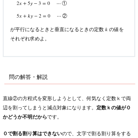
①
2
𝑥
+
5
𝑦
−
3
=
0
⋯
2.
2
x
+
5
y
−
3
=
0
⋯
①
5
x
+
k
y
−
2
=
0
⋯
②
２
②
5
𝑥
+
𝑘
𝑦
−
2
=
0
⋯
直
線
が平行になるときと垂直になるときの定数
の値を
𝑘
k
の
それぞれ求めよ。
垂
直
条
件
問の解答・解説
2.
２
直
直線②の方程式を変形しようとして、
何気なく定数ｋで両
線
辺を割ってしまうと減点対象になります
。
定数ｋの値が０
が
かどうか不明だから
です。
平
行
０で割る割り算はできない
ので、文字で割る割り算をする
か