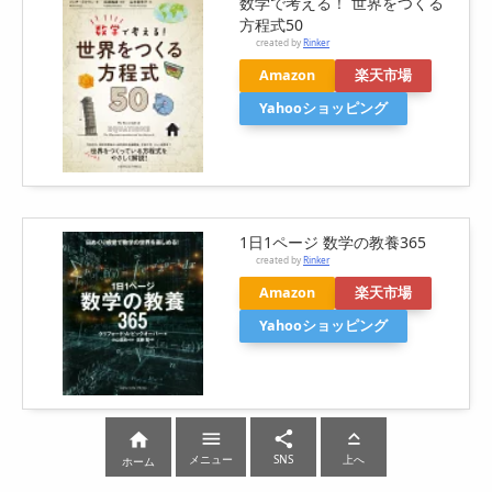
数学で考える！ 世界をつくる
方程式50
created by
Rinker
Amazon
楽天市場
Yahooショッピング
1日1ページ 数学の教養365
created by
Rinker
Amazon
楽天市場
Yahooショッピング




メニュー
SNS
上へ
ホーム