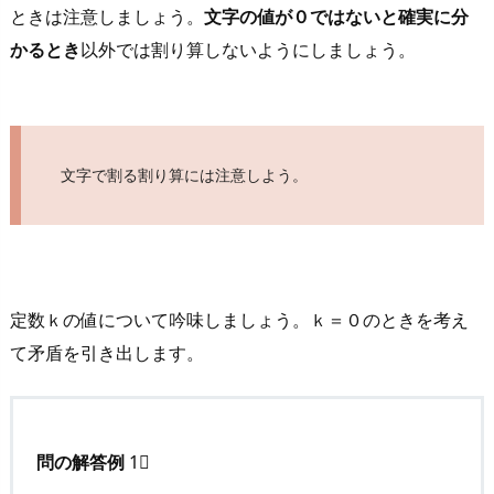
ときは注意しましょう。
文字の値が０ではないと確実に分
垂
かるとき
以外では割り算しないようにしましょう。
直
か
を
調
べ
文字で割る割り算には注意しよう。
て
み
よ
う
定数ｋの値について吟味しましょう。ｋ＝０のときを考え
2.
1.
て矛盾を引き出します。
例
題
(1)
問の解答例
1⃣
の
解