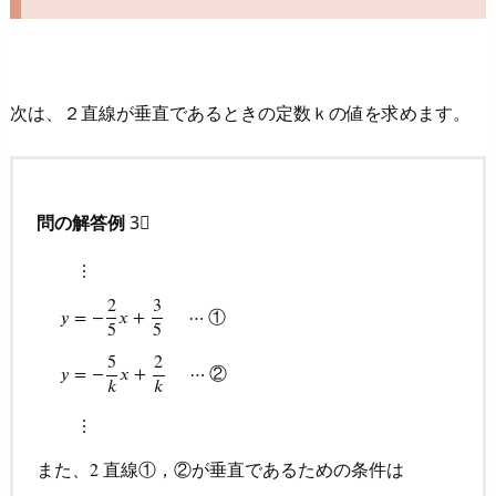
問
の
別
次は、２直線が垂直であるときの定数ｋの値を求めます。
解
例
4.
R
問の解答例
3⃣
e
⋮
c
o
2
3
①
𝑦
=
−
𝑥
+
⋯
5
5
m
⋮
y
=
−
2
5
x
+
3
5
⋯
①
y
=
−
5
k
x
+
2
k
⋯
②
⋮
m
5
2
②
𝑦
=
−
𝑥
+
⋯
𝑘
𝑘
e
n
⋮
d
また、
直線①，②が垂直であるための条件は
2
2
e