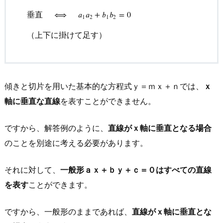
平行
⟺
a
1
b
2
−
a
2
b
1
=
0
（たすき掛けに掛けて引く）
垂直
垂直
⟺
𝑎
𝑎
+
𝑏
𝑏
=
0
1
2
1
2
（上下に掛けて足す）
傾きと切片を用いた基本的な
方程式ｙ＝ｍｘ＋ｎでは、
ｘ
軸に垂直な直線
を表すことができません
。
ですから、解答例のように、
直線がｘ軸に垂直となる場合
のことを別途に考える必要があります
。
それに対して、
一般形ａｘ＋ｂｙ＋ｃ＝０はすべての直線
を表す
ことができます。
ですから、
一般形のままであれば、
直線がｘ軸に垂直とな