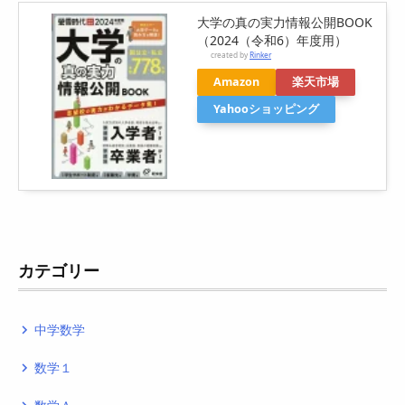
大学の真の実力情報公開BOOK
（2024（令和6）年度用）
created by
Rinker
Amazon
楽天市場
Yahooショッピング
カテゴリー
中学数学
navigate_next
数学１
navigate_next