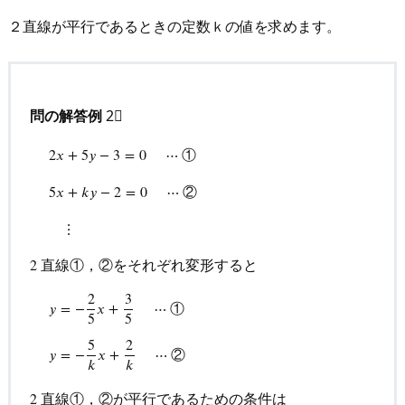
線
２直線が平行であるときの定数ｋの値を求めます。
の
平
行
条
問の解答例
2⃣
件
①
2
𝑥
+
5
𝑦
−
3
=
0
⋯
や
垂
2
x
+
5
y
−
3
=
0
⋯
①
5
x
+
k
y
−
2
=
0
⋯
②
⋮
②
5
𝑥
+
𝑘
𝑦
−
2
=
0
⋯
直
条
⋮
件
直線①，②をそれぞれ変形すると
2
2
を
扱
2
3
①
𝑦
=
−
𝑥
+
⋯
5
5
っ
y
=
−
2
5
x
+
3
5
⋯
①
y
=
−
5
k
x
+
2
k
⋯
②
た
5
2
②
𝑦
=
−
𝑥
+
⋯
𝑘
𝑘
問
題
直線①，②が平行であるための条件は
2
2