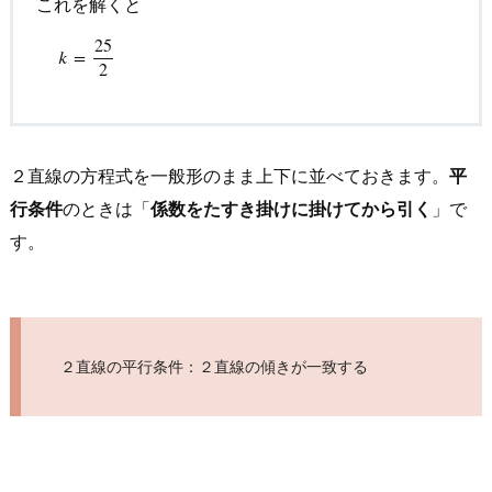
これを解くと
25
k
=
25
2
𝑘
=
2
２直線の方程式を一般形のまま上下に並べておきます。
平
行条件
のときは「
係数をたすき掛けに掛けてから引く
」で
す。
２直線の平行条件：２直線の傾きが一致する