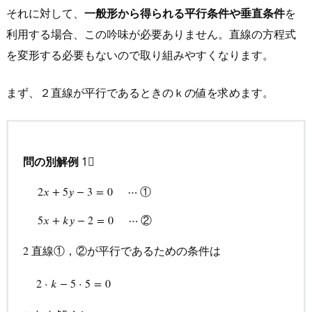
い
それに対して、
一般形から得られる平行条件や垂直条件
を
ご
利用する場合、この吟味が必要ありません。直線の方程式
に
を変形する必要もないので取り組みやすくなります。
も
う
まず、２直線が平行であるときのｋの値を求めます。
一
度
ま
と
問の別解例
1⃣
め
①
2
𝑥
+
5
𝑦
−
3
=
0
⋯
2
x
+
5
y
−
3
=
0
⋯
①
5
x
+
k
y
−
2
=
0
⋯
②
②
5
𝑥
+
𝑘
𝑦
−
2
=
0
⋯
直線①，②が平行であるための条件は
2
2
2
⋅
k
−
5
⋅
5
=
0
2
⋅
𝑘
−
5
⋅
5
=
0