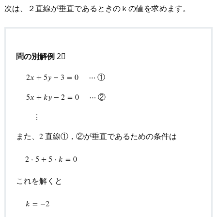
次は、２直線が垂直であるときのｋの値を求めます。
問の別解例
2⃣
①
2
𝑥
+
5
𝑦
−
3
=
0
⋯
2
x
+
5
y
−
3
=
0
⋯
①
5
x
+
k
y
−
2
=
0
⋯
②
⋮
②
5
𝑥
+
𝑘
𝑦
−
2
=
0
⋯
⋮
また、
直線①，②が垂直であるための条件は
2
2
2
⋅
5
+
5
⋅
k
=
0
2
⋅
5
+
5
⋅
𝑘
=
0
これを解くと
k
=
−
2
𝑘
=
−
2