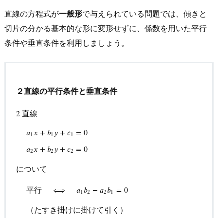
直線の方程式が
一般形
で与えられている問題では、傾きと
切片の分かる基本的な形に変形せずに、係数を用いた平行
条件や垂直条件を利用しましょう。
２直線の平行条件と垂直条件
直線
2
2
𝑎
𝑥
+
𝑏
𝑦
+
𝑐
=
0
1
1
1
a
1
x
+
b
1
y
+
c
1
=
0
a
2
x
+
b
2
y
+
c
2
=
0
𝑎
𝑥
+
𝑏
𝑦
+
𝑐
=
0
2
2
2
について
平行
⟺
𝑎
𝑏
−
𝑎
𝑏
=
0
1
2
2
1
（たすき掛けに掛けて引く）