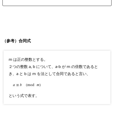
（参考）合同式
m は正の整数とする。
２つの整数 a, b について、a-b が m の倍数であると
き、a と b は m を法として合同であると言い、
𝑎
a
≡
≡
b
𝑏
(
mod
(
mod
m
)
𝑚
)
という式で表す。