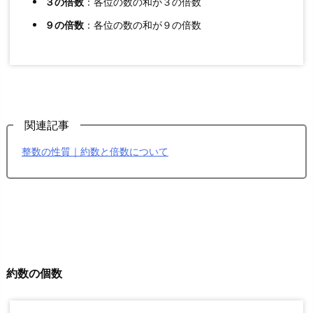
３の倍数
：各位の数の和が３の倍数
数
９の倍数
：各位の数の和が９の倍数
の
割
り
算
と
関連記事
商・
余
整数の性質｜約数と倍数について
り
1.
3.
ユ
ー
ク
約数の個数
リ
ッ