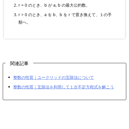
r = 0 のとき、b が a, b の最大公約数。
r > 0 のとき、a を b、b を r で置き換えて、１の手
順へ。
関連記事
整数の性質｜ユークリッドの互除法について
整数の性質｜互除法を利用して１次不定方程式を解こう