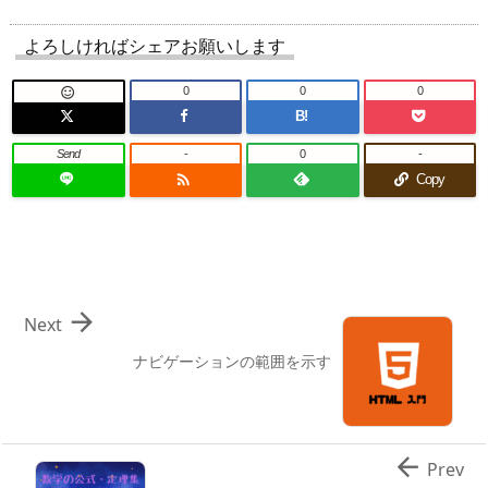
よろしければシェアお願いします
0
0
0

B!
Send
-
0
-

Copy

Next
ナビゲーションの範囲を示す

Prev