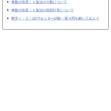
整数の性質｜ｎ進法の小数について
整数の性質｜ｎ進法の四則計算について
数学Ｉ・Ａ｜2017センター試験・第４問を解いてみよう