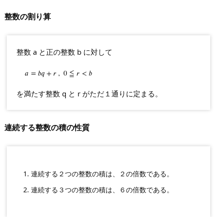
整数の割り算
整数 a と正の整数 b に対して
𝑎
a
=
=
b
𝑏
𝑞
q
+
+
r
𝑟
,
,
0
0
≦
r
≦
<
b
𝑟
<
𝑏
を満たす整数 q と r がただ１通りに定まる。
連続する整数の積の性質
連続する２つの整数の積は、２の倍数である。
連続する３つの整数の積は、６の倍数である。