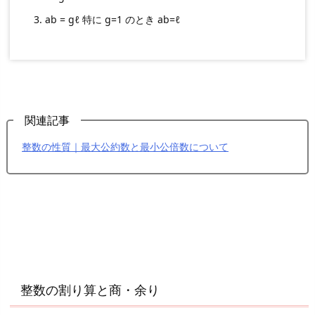
小
ab = gℓ 特に g=1 のとき ab=ℓ
数、
ｎ
進
法
2.
関連記事
お
す
整数の性質｜最大公約数と最小公倍数について
す
め
の
数
学
辞
典
整数の割り算と商・余り