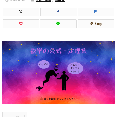


B!
Copy