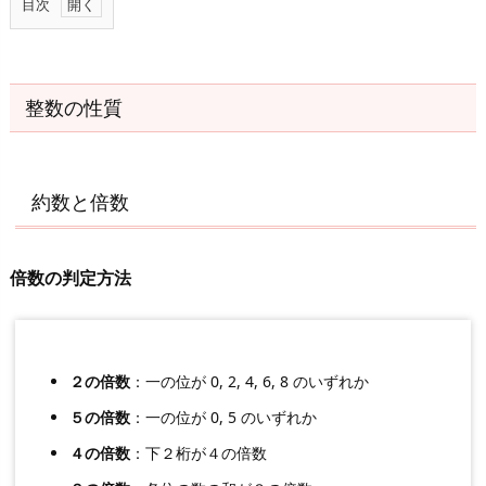
目次
1.
整
数
整数の性質
の
性
質
約数と倍数
1.
1.
倍数の判定方法
約
数
と
倍
２の倍数
：一の位が 0, 2, 4, 6, 8 のいずれか
数
５の倍数
：一の位が 0, 5 のいずれか
1.
４の倍数
：下２桁が４の倍数
2.
整