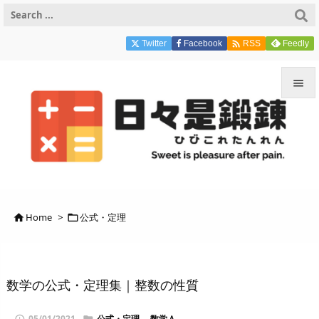

Twitter
Facebook
Feedly
RSS


メニュ

サイド

前へ
Home
>
公式・定理



次へ

検索
数学の公式・定理集｜整数の性質
05/01/2021
公式・定理
,
数学Ａ