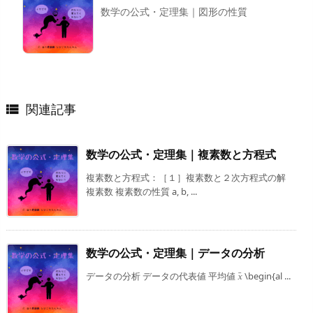
数学の公式・定理集｜図形の性質
関連記事

数学の公式・定理集｜複素数と方程式
複素数と方程式：［１］複素数と２次方程式の解
複素数 複素数の性質 a, b, ...
数学の公式・定理集｜データの分析
¯
データの分析 データの代表値 平均値
\begin{al ...
𝑥
x
¯