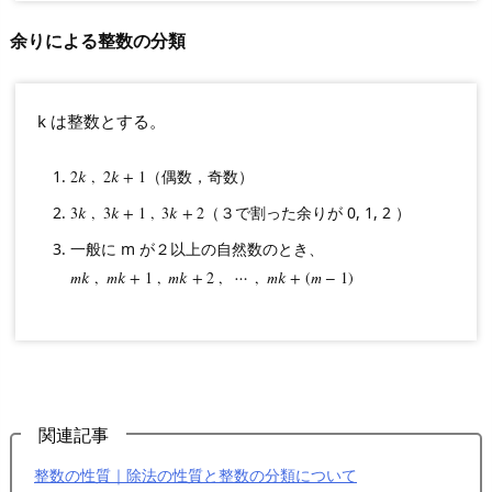
余りによる整数の分類
k は整数とする。
（偶数，奇数）
2
2
𝑘
k
,
,
2
2
k
𝑘
+
+
1
1
（３で割った余りが 0, 1, 2 ）
3
3
𝑘
k
,
,
3
3
k
𝑘
+
+
1
1
,
3
,
k
3
+
𝑘
2
+
2
一般に m が２以上の自然数のとき、
𝑚
m
𝑘
k
,
,
m
𝑚
𝑘
k
+
+
1
1
,
,
m
𝑚
k
𝑘
+
2
+
,
2
⋯
,
,
⋯
m
k
,
+
𝑚
(
m
𝑘
−
+
1
(
)
𝑚
−
1
)
関連記事
整数の性質｜除法の性質と整数の分類について