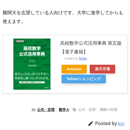
難関大を志望している人向けです。大学に進学してからも
使えます。
高校数学公式活用事典 第五版
【電子書籍】
created by
Rinker
Amazon
楽天市場
Yahooショッピング
公式・定理
,
数学Ａ
公式・定理
,
整数の性質


Posted by

kiri