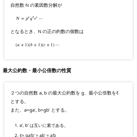
ド
自然数 N の素因数分解が
の
互
𝑎
𝑏
𝑐
N
𝑁
=
p
=
a
q
𝑝
b
𝑞
r
c
𝑟
⋯
⋯
除
となるとき、N の正の約数の個数は
法・
１
(
(
𝑎
a
+
+
1
1
)
(
)
b
(
𝑏
+
+
1
)
1
(
c
)
(
+
𝑐
1
+
)
⋯
1
)
⋯
次
不
定
最大公約数・最小公倍数の性質
方
程
式
２つの自然数 a, b の最大公約数を g、最小公倍数をℓ
1.
とする。
4.
また、a=ga’, b=gb’ とする。
分
数
a’, b’ は互いに素である。
と
ℓ= ga’b’ = ab’ = a’b