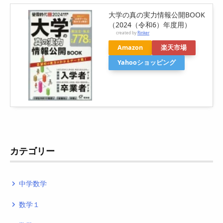
大学の真の実力情報公開BOOK
（2024（令和6）年度用）
created by
Rinker
Amazon
楽天市場
Yahooショッピング
カテゴリー
中学数学
navigate_next
数学１
navigate_next