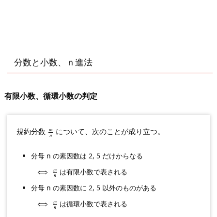
分数と小数、ｎ進法
有限小数、循環小数の判定
𝑚
規約分数
について、次のことが成り立つ。
m
n
𝑛
分母 n の素因数は 2, 5 だけからなる
𝑚
は有限小数で表される
⟺
⟺
m
n
𝑛
分母 n の素因数に 2, 5 以外のものがある
𝑚
は循環小数で表される
⟺
⟺
m
n
𝑛