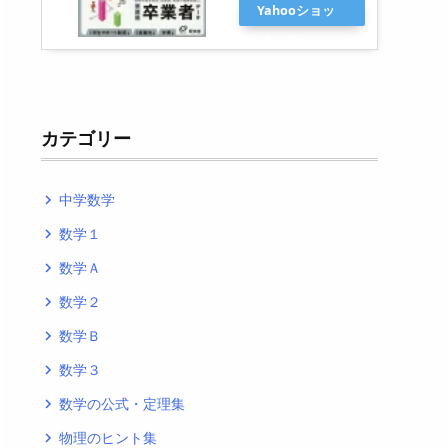
Yahooショッ
ピング
カテゴリー
中学数学
navigate_next
数学１
navigate_next
数学Ａ
navigate_next
数学２
navigate_next
数学Ｂ
navigate_next
数学３
navigate_next
数学の公式・定理集
navigate_next
物理のヒント集
navigate_next