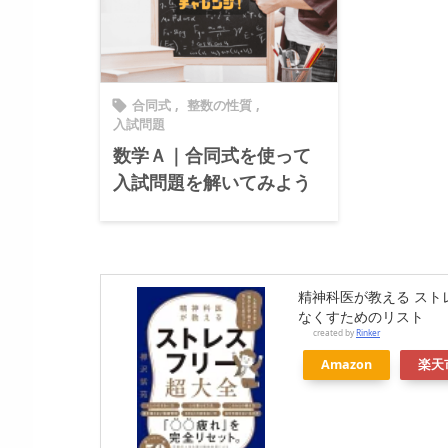
合同式
,
整数の性質
,

入試問題
数学Ａ｜合同式を使って
入試問題を解いてみよう
精神科医が教える スト
なくすためのリスト
created by
Rinker
Amazon
楽天