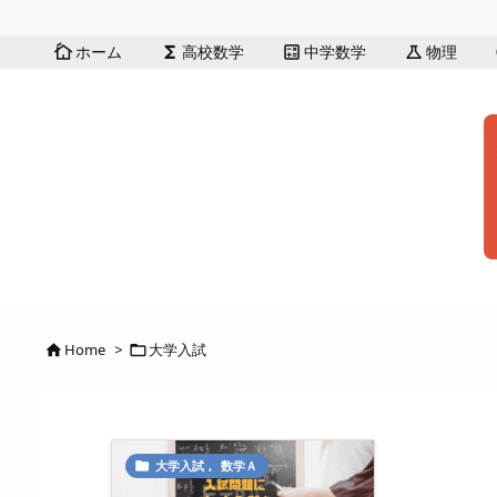
ホーム
高校数学
中学数学
物理
cottage
functions
calculate
science
Home
>
大学入試


大学入試
,
数学Ａ
