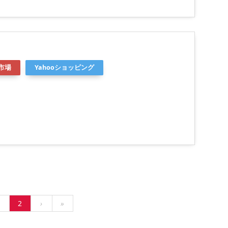
市場
Yahooショッピング
1
2
›
»