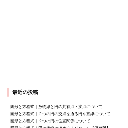
最近の投稿
図形と方程式｜放物線と円の共有点・接点について
図形と方程式｜２つの円の交点を通る円や直線について
図形と方程式｜２つの円の位置関係について
図形と方程式｜円の接線の求め方４パターン【保存版】