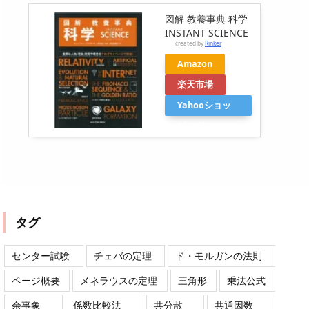
図解 教養事典 科学
INSTANT SCIENCE
created by
Rinker
Amazon
楽天市場
Yahooショッ
ピング
タグ
センター試験
チェバの定理
ド・モルガンの法則
ページ概要
メネラウスの定理
三角形
乗法公式
余事象
係数比較法
共分散
共通因数