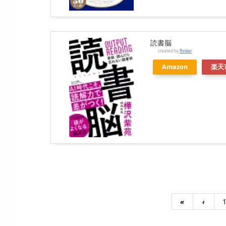
読書脳
created by
Rinker
Amazon
楽天
«
‹