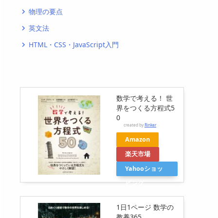
物理の要点
navigate_next
英文法
navigate_next
HTML・CSS・JavaScript入門
navigate_next
数学で考える！ 世
界をつくる方程式5
0
created by
Rinker
Amazon
楽天市場
Yahooショッ
ピング
1日1ページ 数学の
教養365