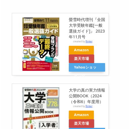
螢雪時代増刊『全国
大学受験年鑑[一般
選抜ガイド]』 2023
年11月号
created by
Rinker
Amazon
楽天市場
Yahooショッ
ピング
大学の真の実力情報
公開BOOK（2024
（令和6）年度用）
created by
Rinker
Amazon
楽天市場