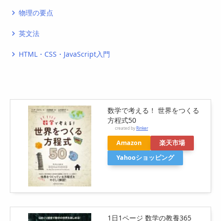
物理の要点
navigate_next
英文法
navigate_next
HTML・CSS・JavaScript入門
navigate_next
数学で考える！ 世界をつくる
方程式50
created by
Rinker
Amazon
楽天市場
Yahooショッピング
1日1ページ 数学の教養365