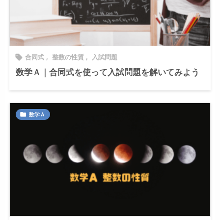
合同式
,
整数の性質
,
入試問題

数学Ａ｜合同式を使って入試問題を解いてみよう
数学Ａ
