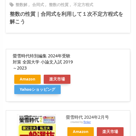
整数解
,
合同式
,
整数の性質
,
不定方程式

整数の性質｜合同式を利用して１次不定方程式を
解こう
螢雪時代特別編集 2024年受験
対策 全国大学 小論文入試 2019
～2023
Amazon
楽天市場
Yahooショッピング
螢雪時代 2024年2月号
created by
Rinker
Amazon
楽天市場