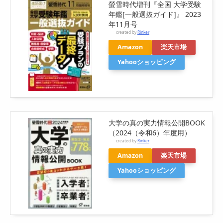
螢雪時代増刊『全国 大学受験
年鑑[一般選抜ガイド]』 2023
年11月号
created by
Rinker
Amazon
楽天市場
Yahooショッピング
大学の真の実力情報公開BOOK
（2024（令和6）年度用）
created by
Rinker
Amazon
楽天市場
Yahooショッピング