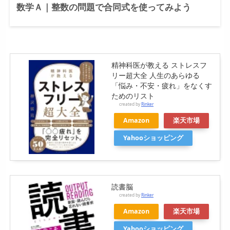
数学Ａ｜整数の問題で合同式を使ってみよう
精神科医が教える ストレスフ
リー超大全 人生のあらゆる
「悩み・不安・疲れ」をなくす
ためのリスト
created by
Rinker
Amazon
楽天市場
Yahooショッピング
読書脳
created by
Rinker
Amazon
楽天市場
Yahooショッピング