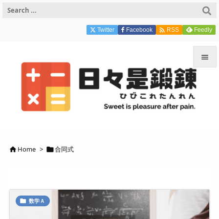

Twitter
Facebook
Feedly
RSS


メニュ

サイド

前へ
Home
>
合同式



次へ

検索
数学Ａ
