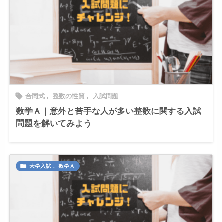
合同式
,
整数の性質
,
入試問題

数学Ａ｜意外と苦手な人が多い整数に関する入試
問題を解いてみよう
大学入試
,
数学Ａ
