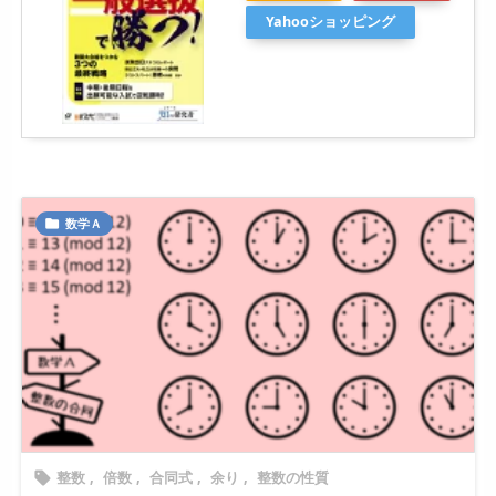
Yahooショッピング
数学Ａ

整数
,
倍数
,
合同式
,
余り
,
整数の性質
