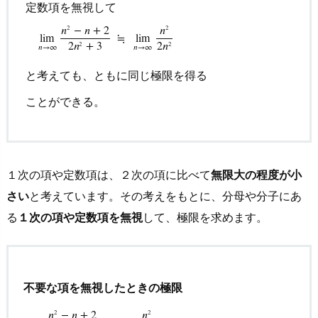
定数項を無視して
lim
n
→
∞
n
2
−
n
+
2
2
n
2
+
3
について、分母、分子の
1
次の項
𝑛
−
𝑛
+
2
𝑛
2
2
lim
≒
lim
2
𝑛
+
3
2
𝑛
2
2
𝑛
→
∞
𝑛
→
∞
と考えても、ともに同じ極限を得る
ことができる。
１次の項や定数項は、２次の項に比べて
無限大の程度が小
さい
と考えています。その考えをもとに、分母や分子にあ
る
１次の項や定数項を無視
して、極限を求めます。
不要な項を無視したときの極限
𝑛
−
𝑛
+
2
𝑛
2
2