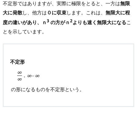
不定形ではありますが、実際に極限をとると、一方は
無限
大に発散
し、他方は
０に収束
します。これは、
無限大に程
3
2
度の違いがあり、ｎ
の方がｎ
よりも速く無限大になる
こ
とを示しています。
不定形
∞
,
∞
–
∞
∞
∞
∞
,
∞
–
∞
の形になるものを不定形という。
の形になるものを不定形という。