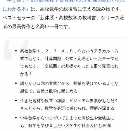
『
生き抜くための高校数学 高校数学の全範囲の基礎が完璧
にわかる本
』は、高校数学の総復習に使える読み物です。
ベストセラーの「新体系・高校数学の教科書」シリーズ著
者の最高傑作と名高い一冊です。
高校数学１，２，３，Ａ，Ｂ，Ｃというアラカルト方
式でもなく、計算問題、公式・定理といったテーマ別
でもなく、「全範囲」の基礎がたった１冊で完璧にわ
かる！
語りかけ口調の文章だから、授業を受けているような
感覚で、自然と数学に親しめる
生きた題材や役立つ雑談、ビジュアル要素がもりだく
さんだから、数学を身近に感じられ、理解が深まる
中学数学からつまずいてしまった高校生や受験生に
も、数学を学び直したい大学生や社会人にも最適!