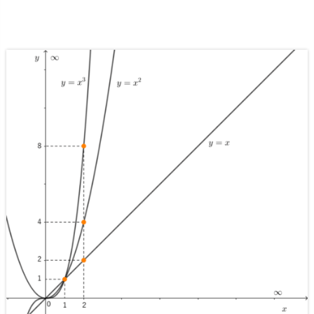
ろ
う
3.
無
限
大
の
程
度
の
違
い
を
利
用
し
よ