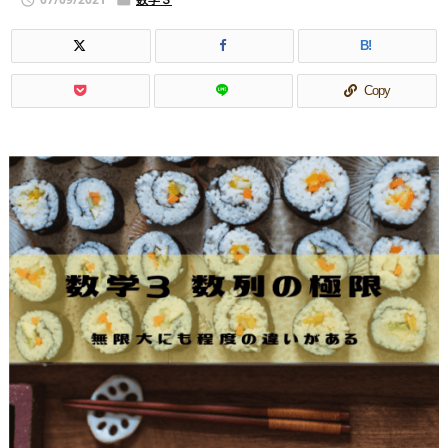


B!
Copy