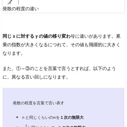
う
発散の程度の違い
4.
さ
い
同じｘに対するｙの値の移り変わり
に違いがあります。累
ご
乗の指数が大きくなるにつれて、その値も飛躍的に大きく
に
なります。
5.
R
また、①～③のことを言葉で言うとすれば、以下のよう
e
に、異なる言い回しになります。
c
o
m
m
発散の程度を言葉で言い表す
e
n
ｎと同じくらいの∞を
１次の無限大
d
2