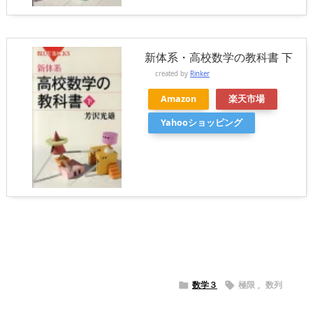
新体系・高校数学の教科書 下
created by
Rinker
Amazon
楽天市場
Yahooショッピング
数学３
極限
,
数列

