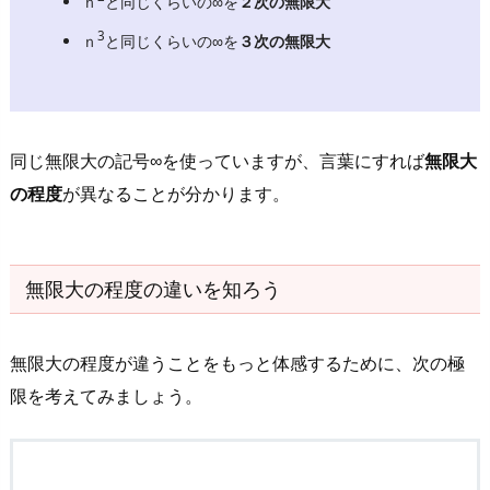
ｎ
と同じくらいの∞を
２次の無限大
e
3
d
ｎ
と同じくらいの∞を
３次の無限大
b
o
o
k
同じ無限大の記号∞を使っていますが、言葉にすれば
無限大
s
の程度
が異なることが分かります。
5.
1.
オ
無限大の程度の違いを知ろう
ス
ス
メ
無限大の程度が違うことをもっと体感するために、次の極
そ
限を考えてみましょう。
の
１
5.