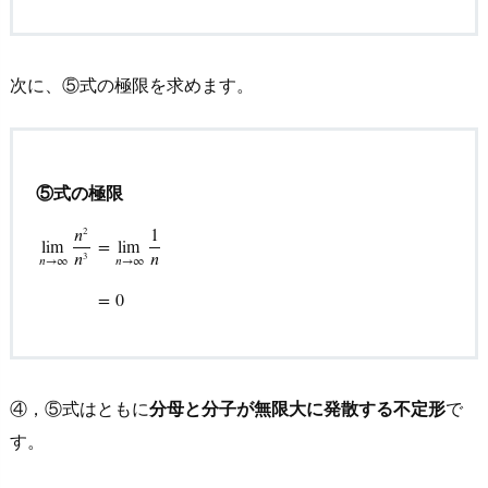
３
5.
4.
次に、⑤式の極限を求めます。
オ
ス
ス
メ
⑤式の極限
そ
𝑛
1
2
の
lim
=
lim
𝑛
𝑛
3
𝑛
→
∞
𝑛
→
∞
lim
n
→
∞
n
2
n
3
=
lim
n
→
∞
1
n
=
0
４
=
0
④，⑤式はともに
分母と分子が無限大に発散する不定形
で
す。