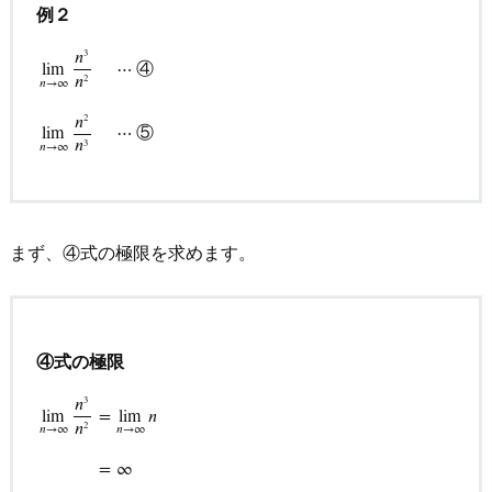
例２
2.
オ
𝑛
3
④
lim
⋯
𝑛
ス
2
𝑛
→
∞
lim
n
→
∞
n
3
n
2
⋯
④
lim
n
→
∞
n
2
n
3
⋯
⑤
ス
𝑛
2
⑤
lim
⋯
メ
𝑛
3
𝑛
→
∞
そ
の
２
まず、④式の極限を求めます。
5.
3.
オ
ス
④式の極限
ス
𝑛
3
メ
lim
=
lim
𝑛
𝑛
2
𝑛
→
∞
𝑛
→
∞
lim
n
→
∞
n
3
n
2
=
lim
n
→
∞
n
=
∞
そ
の
=
∞