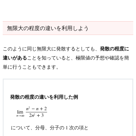
無限大の程度の違いを利用しよう
このように同じ無限大に発散するとしても、
発散の程度に
違いがある
ことを知っていると、極限値の予想や確認を簡
単に行うこともできます。
発散の程度の違いを利用した例
𝑛
−
𝑛
+
2
2
lim
2
𝑛
+
3
2
𝑛
→
∞
について、分母、分子の
次の項と
1