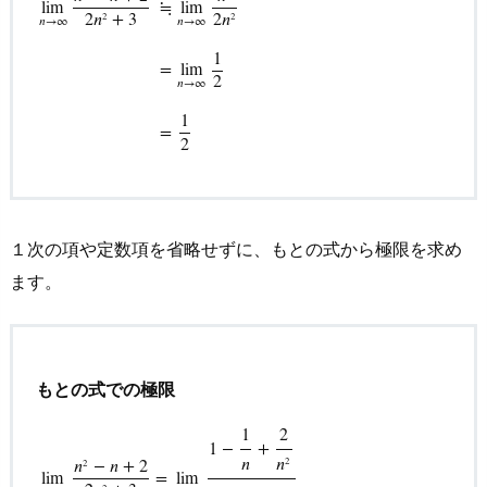
lim
≒
lim
2
𝑛
+
3
2
𝑛
2
2
𝑛
→
∞
𝑛
→
∞
1
lim
n
→
∞
n
2
−
n
+
2
2
n
2
+
3
≒
lim
n
→
∞
n
2
2
n
2
=
lim
n
→
∞
1
2
=
1
2
=
lim
2
𝑛
→
∞
1
=
2
１次の項や定数項を省略せずに、もとの式から極限を求め
ます。
もとの式での極限
1
2
1
−
+
𝑛
𝑛
2
𝑛
−
𝑛
+
2
2
lim
=
lim