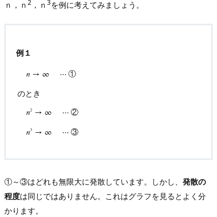
2
3
発
ｎ，ｎ
，ｎ
を例に考えてみましょう。
散
す
る
例１
例
2.
①
𝑛
→
∞
⋯
無
のとき
限
n
→
∞
⋯
①
のとき
n
2
→
∞
⋯
②
n
3
→
∞
⋯
③
大
②
𝑛
→
∞
⋯
2
の
③
𝑛
→
∞
⋯
3
程
度
の
違
①～③はどれも無限大に発散しています。しかし、
発散の
い
程度
は同じではありません。これはグラフを見るとよく分
を
かります。
知