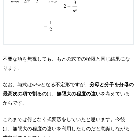
2
𝑛
+
3
2
𝑛
→
∞
𝑛
→
∞
3
2
+
lim
n
→
∞
n
2
−
n
+
2
2
n
2
+
3
=
lim
n
→
∞
1
−
1
n
+
2
n
2
2
+
3
n
2
=
1
2
𝑛
2
1
=
2
不要な項を無視しても、もとの式での極限と同じ結果にな
ります。
なお、与式は∞/∞となる不定形ですが、
分母と分子を分母の
最高次の項で割る
のは、
無限大の程度の違い
を考えている
からです。
これまでは何となく式変形をしていたと思います。今後
は、無限大の程度の違いを利用したものだと意識しながら