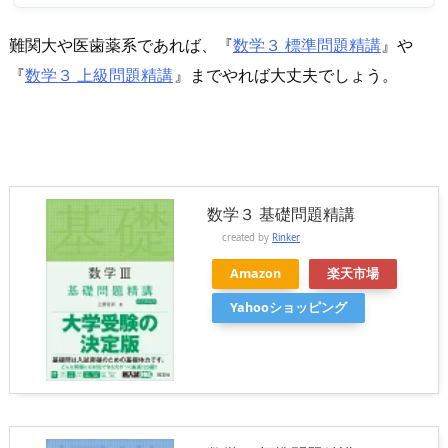
難関大や医歯薬系であれば、『
数学３ 標準問題精講
』や
『
数学３ 上級問題精講
』までやれば大丈夫でしょう。
数学３ 基礎問題精講
created by
Rinker
Amazon
楽天市場
Yahooショッピング