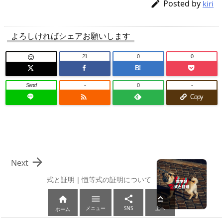
Posted by

kiri
よろしければシェアお願いします
21
0
0

B!
Send
-
0
-

Copy

Next
式と証明｜恒等式の証明について




メニュー
SNS
上へ
ホーム