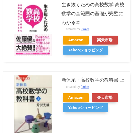
生き抜くための高校数学 高校
数学の全範囲の基礎が完璧に
わかる本
created by
Rinker
Amazon
楽天市場
Yahooショッピング
新体系・高校数学の教科書 上
created by
Rinker
Amazon
楽天市場
Yahooショッピング