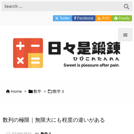

Twitter
Facebook
Feedly
RSS


メニュ

サイド

前へ
Home
>
数学
>
数学３




次へ

検索
数列の極限｜無限大にも程度の違いがある
07/09/2021
数学３