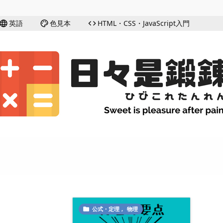
英語
色見本
HTML・CSS・JavaScript入門
language
palette
code
公式・定理
,
物理
