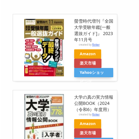
螢雪時代増刊『全国
大学受験年鑑[一般
選抜ガイド]』 2023
年11月号
created by
Rinker
Amazon
楽天市場
Yahooショッ
ピング
大学の真の実力情報
公開BOOK（2024
（令和6）年度用）
created by
Rinker
Amazon
楽天市場