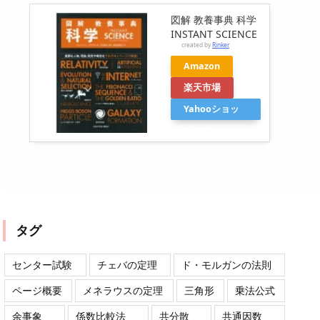
図解 教養事典 科学
INSTANT SCIENCE
created by
Rinker
Amazon
楽天市場
Yahooショッ
ピング
タグ
センター試験
チェバの定理
ド・モルガンの法則
ページ概要
メネラウスの定理
三角形
乗法公式
余事象
係数比較法
共分散
共通因数