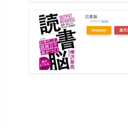
読書脳
created by
Rinker
Amazon
楽天