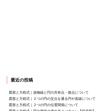
最近の投稿
図形と方程式｜放物線と円の共有点・接点について
図形と方程式｜２つの円の交点を通る円や直線について
図形と方程式｜２つの円の位置関係について
図形と方程式｜円の接線の求め方４パターン【保存版】