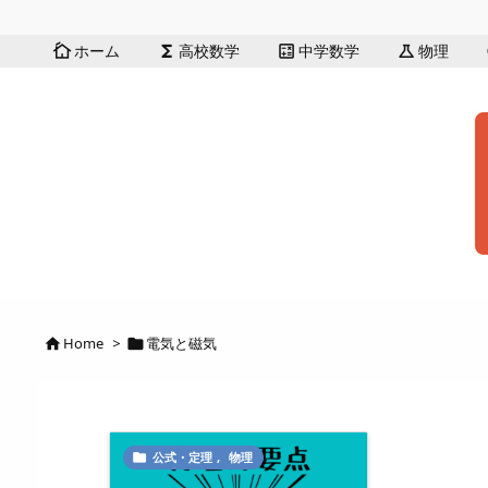
ホーム
高校数学
中学数学
物理
cottage
functions
calculate
science
Home
>
電気と磁気


公式・定理
,
物理
