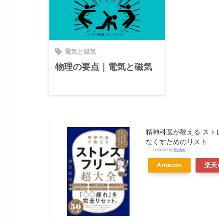
電気と磁気

物理の要点｜電気と磁気
精神科医が教える スト
なくすためのリスト
created by
Rinker
Amazon
楽天