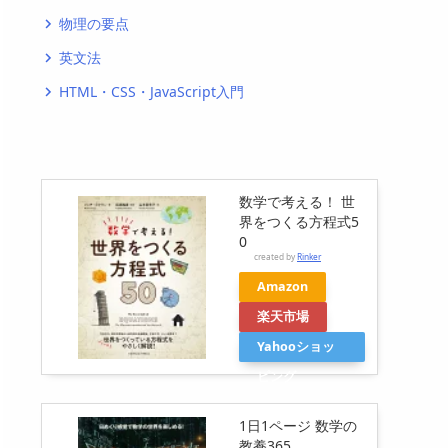
物理の要点
navigate_next
英文法
navigate_next
HTML・CSS・JavaScript入門
navigate_next
数学で考える！ 世
界をつくる方程式5
0
created by
Rinker
Amazon
楽天市場
Yahooショッ
ピング
1日1ページ 数学の
教養365