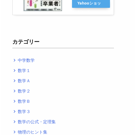
Yahooショッ
ピング
カテゴリー
中学数学
navigate_next
数学１
navigate_next
数学Ａ
navigate_next
数学２
navigate_next
数学Ｂ
navigate_next
数学３
navigate_next
数学の公式・定理集
navigate_next
物理のヒント集
navigate_next