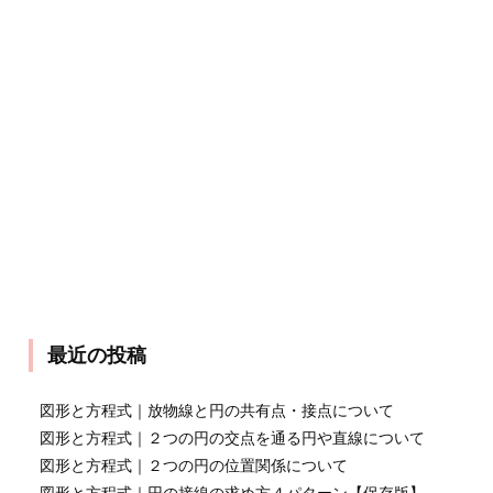
最近の投稿
図形と方程式｜放物線と円の共有点・接点について
図形と方程式｜２つの円の交点を通る円や直線について
図形と方程式｜２つの円の位置関係について
図形と方程式｜円の接線の求め方４パターン【保存版】