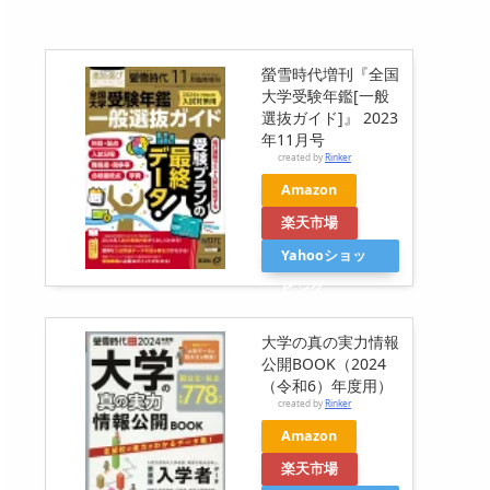
螢雪時代増刊『全国
大学受験年鑑[一般
選抜ガイド]』 2023
年11月号
created by
Rinker
Amazon
楽天市場
Yahooショッ
ピング
大学の真の実力情報
公開BOOK（2024
（令和6）年度用）
created by
Rinker
Amazon
楽天市場