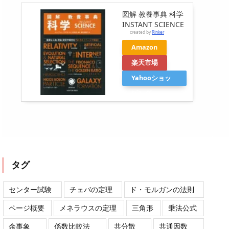
図解 教養事典 科学
INSTANT SCIENCE
created by
Rinker
Amazon
楽天市場
Yahooショッ
ピング
タグ
センター試験
チェバの定理
ド・モルガンの法則
ページ概要
メネラウスの定理
三角形
乗法公式
余事象
係数比較法
共分散
共通因数