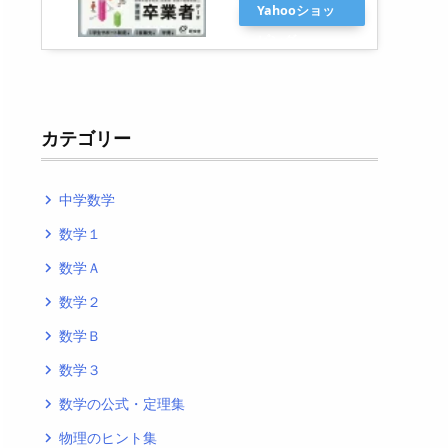
Yahooショッ
ピング
カテゴリー
中学数学
navigate_next
数学１
navigate_next
数学Ａ
navigate_next
数学２
navigate_next
数学Ｂ
navigate_next
数学３
navigate_next
数学の公式・定理集
navigate_next
物理のヒント集
navigate_next