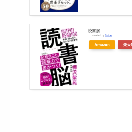
読書脳
created by
Rinker
Amazon
楽天