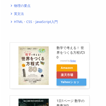
物理の要点
navigate_next
英文法
navigate_next
HTML・CSS・JavaScript入門
navigate_next
数学で考える！ 世
界をつくる方程式5
0
created by
Rinker
Amazon
楽天市場
Yahooショッ
ピング
1日1ページ 数学の
教養365