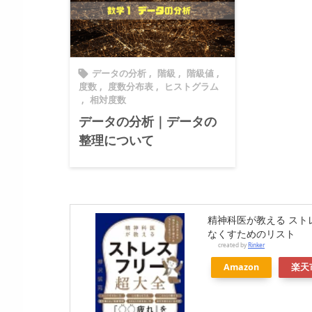
データの分析
,
階級
,
階級値
,

度数
,
度数分布表
,
ヒストグラム
,
相対度数
データの分析｜データの
整理について
精神科医が教える スト
なくすためのリスト
created by
Rinker
Amazon
楽天