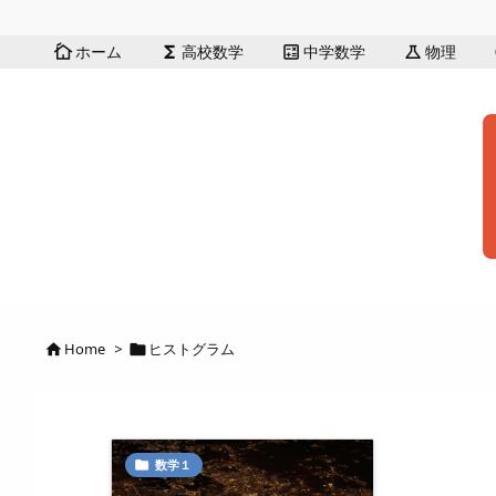
ホーム
高校数学
中学数学
物理
cottage
functions
calculate
science
Home
>
ヒストグラム


数学１
