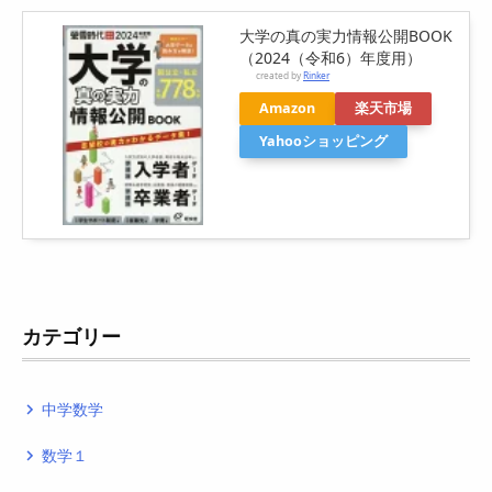
大学の真の実力情報公開BOOK
（2024（令和6）年度用）
created by
Rinker
Amazon
楽天市場
Yahooショッピング
カテゴリー
中学数学
navigate_next
数学１
navigate_next