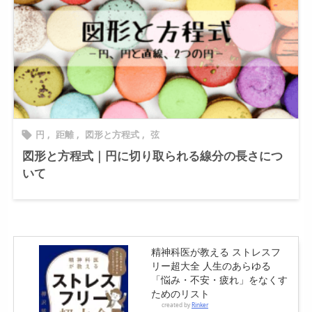
円
,
距離
,
図形と方程式
,
弦

図形と方程式｜円に切り取られる線分の長さにつ
いて
精神科医が教える ストレスフ
リー超大全 人生のあらゆる
「悩み・不安・疲れ」をなくす
ためのリスト
created by
Rinker