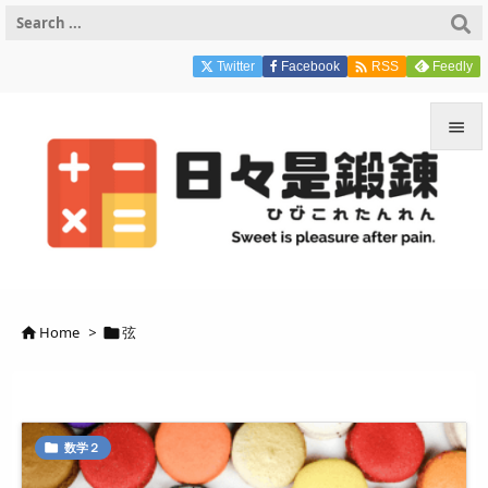

Twitter
Facebook
Feedly
RSS


メニュ

サイド

前へ
Home
>
弦



次へ

検索
数学２
