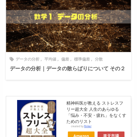
データの分析
,
平均値
,
偏差
,
標準偏差
,
分散

データの分析｜データの散らばりについて その２
精神科医が教える ストレスフ
リー超大全 人生のあらゆる
「悩み・不安・疲れ」をなくす
ためのリスト
created by
Rinker
Amazon
楽天市場