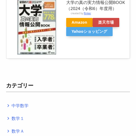
大学の真の実力情報公開BOOK
（2024（令和6）年度用）
created by
Rinker
Amazon
楽天市場
Yahooショッピング
カテゴリー
中学数学
navigate_next
数学１
navigate_next
数学Ａ
navigate_next