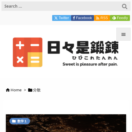

Twitter
Facebook
Feedly
RSS


メニュ

サイド

前へ
Home
>
分散



次へ

検索
数学１
