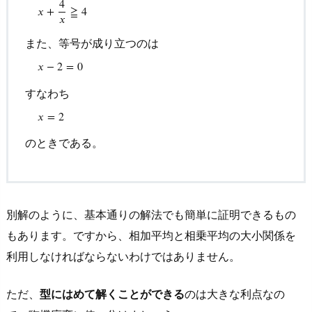
(
x
+
4
x
)
–
4
=
x
2
+
4
−
4
x
x
=
(
x
−
2
)
2
x
≧
0
よって
x
+
4
x
≧
4
また、等号
4
𝑥
+
≧
4
𝑥
また、等号が成り立つのは
𝑥
−
2
=
0
すなわち
𝑥
=
2
のときである。
別解のように、基本通りの解法でも簡単に証明できるもの
もあります。ですから、相加平均と相乗平均の大小関係を
利用しなければならないわけではありません。
ただ、
型にはめて解くことができる
のは大きな利点なの