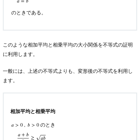
𝑎
=
𝑏
(1)
のときである。
の
別
解
例
このような相加平均と相乗平均の大小関係を不等式の証明
3.
に利用します。
3.
例
一般には、上述の不等式よりも、変形後の不等式を利用し
題
ます。
１
(2)
の
解
相加平均と相乗平均
答・
のとき
解
𝑎
>
0
,
𝑏
>
0
説
𝑎
+
𝑏
⎯
⎯
⎯
⎯
≧
𝑎
𝑏
√