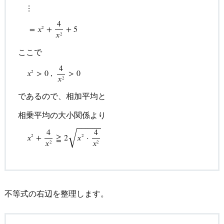
⋮
4
=
𝑥
+
+
5
2
𝑥
2
ここで
4
𝑥
>
0
,
>
0
2
⋮
=
x
2
+
4
x
2
+
5
ここで
x
2
>
0
,
4
x
2
>
0
であるので、相加平均と
𝑥
2
であるので、相加平均と
相乗平均の大小関係より
⎯
⎯
⎯
⎯
⎯
⎯
⎯
⎯
⎯
⎯
⎯
√
4
4
𝑥
+
≧
2
𝑥
⋅
2
2
𝑥
𝑥
2
2
不等式の右辺を整理します。