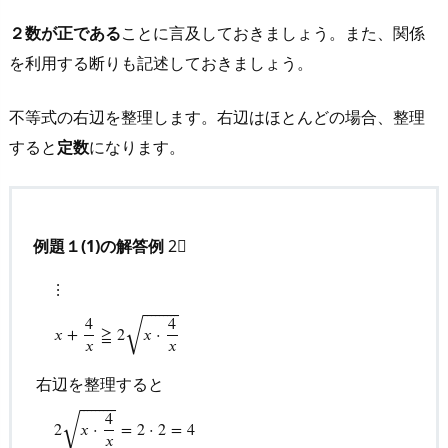
o
２数が正である
ことに言及しておきましょう。また、関係
k
を利用する断りも記述しておきましょう。
s
6.
不等式の右辺を整理します。右辺はほとんどの場合、整理
1.
すると
定数
になります。
オ
ス
ス
メ
例題１(1)の解答例
2⃣
－
⋮
『高
⎯
⎯
⎯
⎯
⎯
⎯
⎯
⎯
⎯
√
校
4
4
𝑥
+
≧
2
𝑥
⋅
𝑥
𝑥
入
試
右辺を整理すると
「解
⋮
x
+
4
x
≧
2
x
⋅
4
x
右辺を整理すると
2
x
⋅
4
x
=
2
⋅
2
=
4
よって
x
+
4
x
≧
⎯
⎯
⎯
⎯
⎯
⎯
⎯
⎯
⎯
√
4
き
2
𝑥
⋅
=
2
⋅
2
=
4
𝑥