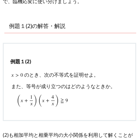
で、臨機応変に使い分けましょう。
例題１(2)の解答・解説
例題１(2)
のとき、次の不等式を証明せよ。
𝑥
>
0
また、等号が成り立つのはどのようなときか。
x
>
0
のとき、次の不等式を証明せよ。
また、等号が成り立
(
)
(
)
1
4
𝑥
+
𝑥
+
≧
9
𝑥
𝑥
(2)も相加平均と相乗平均の大小関係を利用して解くことが