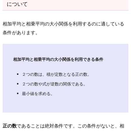
う
について
（そ
の
相加平均と相乗平均の大小関係を利用するのに適している
２）
条件があります。
4.
1.
例
題
相加平均と相乗平均の大小関係を利用できる条件
２
の
２つの数は、積が定数となる正の数。
解
２つの数や式が逆数の関係である。
答・
最小値を求める。
解
説
5.
相
正の数
であることは絶対条件です。この条件がないと、相
加