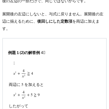
後の左辺の一部だけで、同じではないからです。
展開後の左辺にしないと、与式に戻りません。展開後の左
辺に揃えるために、
後回しにした定数項
を両辺に加えま
す。
例題１(2)の解答例
4⃣
⋮
4
𝑥
+
≧
4
2
𝑥
2
両辺に
を加えると
5
⋮
x
2
+
4
x
2
≧
4
両辺に
5
を加えると
x
2
+
4
x
2
+
5
≧
9
したがって
(
4
𝑥
+
+
5
≧
9
2
𝑥
2
したがって