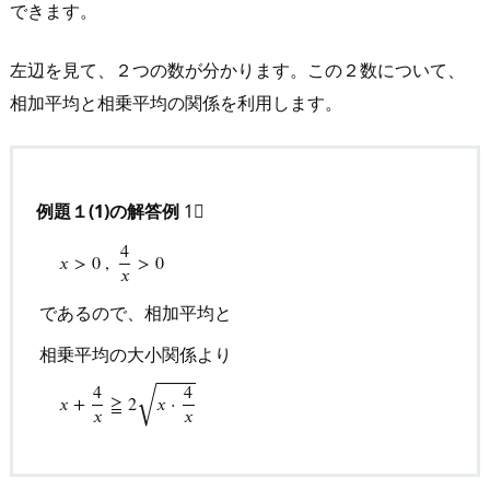
できます。
答・
解
左辺を見て、２つの数が分かります。この２数について、
説
相加平均と相乗平均の関係を利用します。
6.
R
e
c
例題１(1)の解答例
1⃣
o
4
m
𝑥
>
0
,
>
0
𝑥
m
であるので、相加平均と
e
x
>
0
,
4
x
>
0
であるので、相加平均と
相乗平均の大小関係よ
n
相乗平均の大小関係より
d
⎯
⎯
⎯
⎯
⎯
⎯
⎯
⎯
⎯
√
4
4
e
𝑥
+
≧
2
𝑥
⋅
𝑥
𝑥
d
b
o