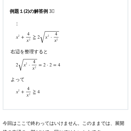
例題１(2)の解答例
3⃣
⋮
⎯
⎯
⎯
⎯
⎯
⎯
⎯
⎯
⎯
⎯
⎯
√
4
4
𝑥
+
≧
2
𝑥
⋅
2
2
𝑥
𝑥
2
2
右辺を整理すると
⋮
x
2
+
4
x
2
≧
2
x
2
⋅
4
x
2
右辺を整理すると
2
x
2
⋅
4
x
2
=
2
⋅
2
=
4
よっ
⎯
⎯
⎯
⎯
⎯
⎯
⎯
⎯
⎯
⎯
⎯
√
4
2
𝑥
⋅
=
2
⋅
2
=
4
2
𝑥
2
よって
4
𝑥
+
≧
4
2
𝑥
2
今回はここで終わってはいけません。このままでは、展開