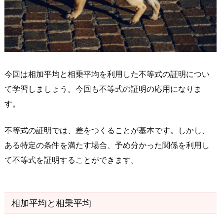
均
1.
1.
相
加
今回は相加平均と相乗平均を利用した不等式の証明につい
平
て学習しましょう。今回も不等式の証明の応用になりま
均
す。
と
相
不等式の証明では、差をつくることが基本です。しかし、
乗
ある特定の条件を満たす場合、予め分かった関係を利用し
平
均
て不等式を証明することができます。
の
大
小
相加平均と相乗平均
関