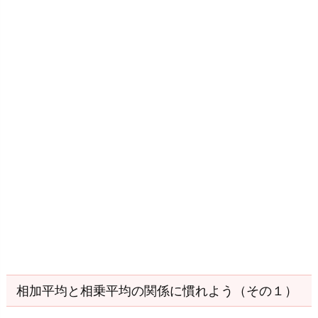
明
を
扱
っ
た
問
題
を
解
い
て
み
よ
う
5.
相加平均と相乗平均の関係に慣れよう（その１）
1.
問