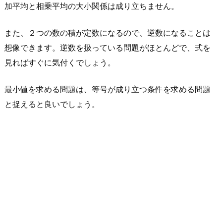
加平均と相乗平均の大小関係は成り立ちません。
平
均
また、２つの数の積が定数になるので、逆数になることは
と
想像できます。逆数を扱っている問題がほとんどで、式を
相
見ればすぐに気付くでしょう。
乗
平
最小値を求める問題は、等号が成り立つ条件を求める問題
均
を
と捉えると良いでしょう。
利
用
す
る
不
等
式
の
証