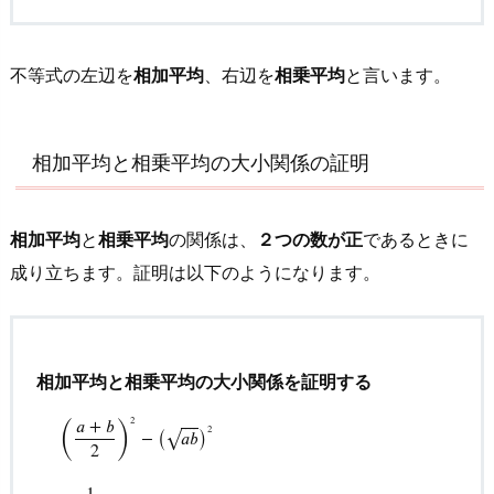
関
係
を
不等式の左辺を
相加平均
、右辺を
相乗平均
と言います。
利
用
で
相加平均と相乗平均の大小関係の証明
き
る
相加平均
と
相乗平均
の関係は、
２つの数が正
であるときに
問
題
成り立ちます。証明は以下のようになります。
に
つ
い
相加平均と相乗平均の大小関係を証明する
て
(
)
(
)
2
3.
𝑎
+
𝑏
⎯
⎯
⎯
⎯
2
−
𝑎
𝑏
√
2
相
加