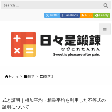

Twitter
Facebook
Feedly
RSS


メニュ

サイド

前へ
Home
>
数学
>
数学２




次へ

検索
式と証明｜相加平均・相乗平均を利用した不等式の
証明について