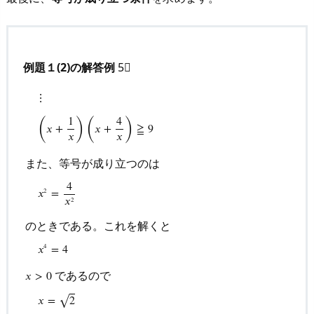
例題１(2)の解答例
5⃣
⋮
(
)
(
)
1
4
𝑥
+
𝑥
+
≧
9
𝑥
𝑥
また、等号が成り立つのは
4
𝑥
=
2
⋮
(
x
+
1
x
)
(
x
+
4
x
)
≧
9
また、等号が成り立つのは
x
2
=
4
x
2
のと
𝑥
2
のときである。これを解くと
𝑥
=
4
4
であるので
𝑥
>
0
⎯
⎯
𝑥
=
2
√