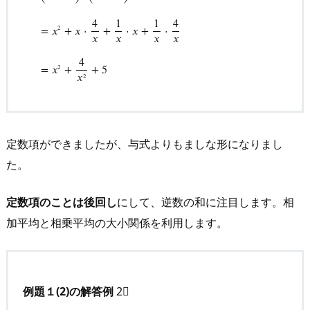
与式の左辺を展開すると
(
x
+
1
x
)
(
x
+
4
x
)
=
x
2
+
x
⋅
4
x
+
1
x
⋅
x
+
1
x
⋅
4
4
1
1
4
=
𝑥
+
𝑥
⋅
+
⋅
𝑥
+
⋅
2
𝑥
𝑥
𝑥
𝑥
4
=
𝑥
+
+
5
2
𝑥
2
定数項ができましたが、与式よりもましな形になりまし
た。
定数項のことは後回し
にして、逆数の和に注目します。相
加平均と相乗平均の大小関係を利用します。
例題１(2)の解答例
2⃣