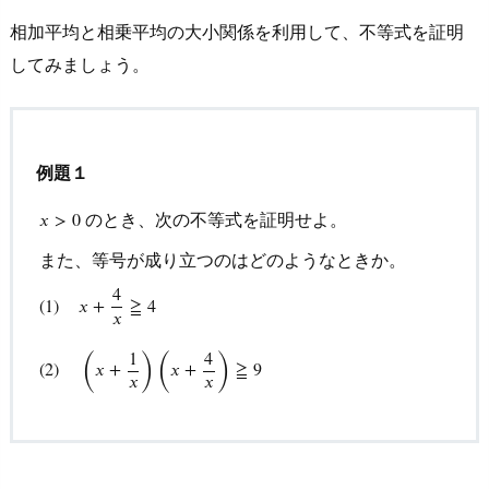
１
相加平均と相乗平均の大小関係を利用して、不等式を証明
(1)
してみましょう。
の
解
答・
解
例題１
説
のとき、次の不等式を証明せよ。
𝑥
>
0
5.
また、等号が成り立つのはどのようなときか。
2.
問
4
x
>
0
のとき、次の不等式を証明せよ。
また、等号が成り立
(
1
)
𝑥
+
≧
4
𝑥
１
(2)
(
)
(
)
1
4
(
2
)
𝑥
+
𝑥
+
≧
9
の
𝑥
𝑥
解
答・
解