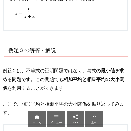
9
x
𝑥
+
+
9
x
+
2
𝑥
+
2
例題２の解答・解説
例題２は、不等式の証明問題ではなく、与式の
最小値
を求
める問題です。この問題でも
相加平均と相乗平均の大小関
係
を利用することができます。
ここで、相加平均と相乗平均の大小関係を振り返ってみま
す。




メニュー
SNS
上へ
ホーム