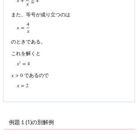
𝑥
+
≧
4
に
𝑥
も
また、等号が成り立つのは
う
4
一
𝑥
=
𝑥
度
⋮
x
+
4
x
≧
4
また、等号が成り立つのは
x
=
4
x
のときである。
のときである。
ま
と
これを解くと
め
𝑥
=
4
2
であるので
𝑥
>
0
𝑥
=
2
例題１(1)の別解例