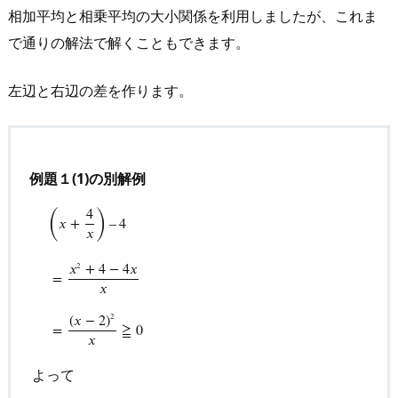
相加平均と相乗平均の大小関係を利用しましたが、これま
で通りの解法で解くこともできます。
左辺と右辺の差を作ります。
例題１(1)の別解例
(
)
4
𝑥
+
–
4
𝑥
𝑥
+
4
−
4
𝑥
2
=
𝑥
(
𝑥
−
2
)
2
=
≧
0
𝑥
よって