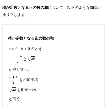
係
の
積が定数となる正の数の和
について、以下のような関係が
証
成り立ちます。
明
2.
相
積が定数となる正の数の和
加
平
のとき
𝑎
>
0
,
𝑏
>
0
均
𝑎
+
𝑏
⎯
⎯
⎯
⎯
≧
𝑎
𝑏
√
と
2
相
が成り立つ。
乗
a
>
0
,
b
>
0
のとき
a
+
b
2
≧
a
b
が成り立つ。
a
+
b
2
を相加平均
a
𝑎
+
𝑏
平
を相加平均
2
均
⎯
⎯
⎯
⎯
を相乗平均
𝑎
𝑏
√
の
大
と言う。
小