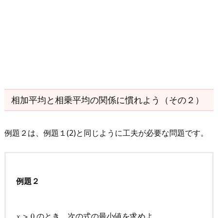
相加平均と相乗平均の関係に慣れよう（その２）
例題２は、例題１(2)と同じように工夫が必要な問題です。
例題２
のとき、次の式の最小値を求めよ。
𝑥
x
>
>
0
0