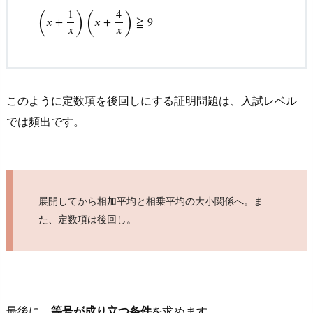
(
)
(
)
1
4
𝑥
+
𝑥
+
≧
9
𝑥
𝑥
このように定数項を後回しにする証明問題は、入試レベル
では頻出です。
展開してから相加平均と相乗平均の大小関係へ。ま
た、定数項は後回し。
最後に、
等号が成り立つ条件
を求めます。