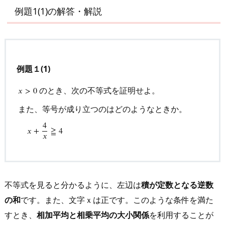
説
例題1(1)の解答・解説
5.
3.
問
１
例題１(1)
(3)
の
のとき、次の不等式を証明せよ。
𝑥
>
0
解
また、等号が成り立つのはどのようなときか。
答・
x
>
0
のとき、次の不等式を証明せよ。
また、等号が成り立
解
4
𝑥
+
≧
4
𝑥
説
5.
4.
問
不等式を見ると分かるように、左辺は
積が定数となる逆数
２
の和
です。また、文字ｘは正です。このような条件を満た
の
すとき、
相加平均と相乗平均の大小関係
を利用することが
解