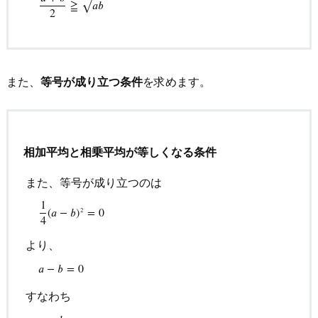
≧
𝑎
𝑏
√
１）
2
3.
1.
例
また、
等号が成り立つ条件
を求めます。
題
1
(1)
の
相加平均と相乗平均が等しくなる条件
解
答・
また、等号が成り立つのは
解
1
(
𝑎
−
𝑏
)
=
0
2
説
4
3.
より、
2.
また、等号が成り立つのは
1
4
(
a
−
b
)
2
=
0
より、
a
−
b
=
0
すな
𝑎
−
𝑏
=
0
例
すなわち
題
１