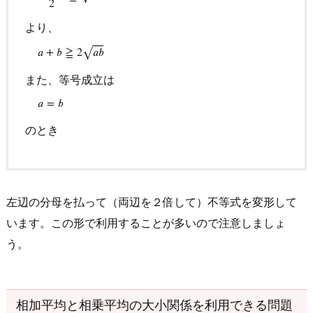
2
4.
より、
相
⎯
⎯
⎯
⎯
a
>
0
,
b
>
0
のとき
a
+
b
2
≧
a
b
より、
a
+
b
≧
2
a
b
また、等号成立
加
𝑎
+
𝑏
≧
2
𝑎
𝑏
√
平
また、等号成立は
均
と
𝑎
=
𝑏
相
のとき
乗
平
均
の
左辺の分母を払って（両辺を２倍して）不等式を変形して
関
います。この形で利用することが多いので注意しましょ
係
う。
に
慣
れ
よ
相加平均と相乗平均の大小関係を利用できる問題