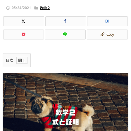
05/24/2021
数学２


B!
Copy
目次
1.
相
加
平
均
と
相
乗
平