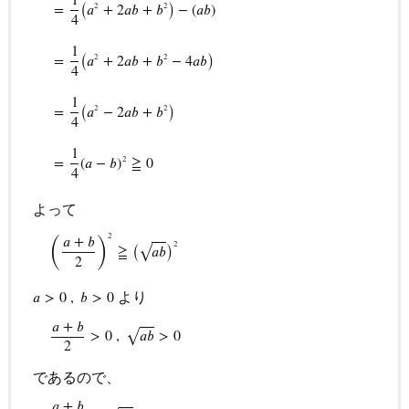
(
)
1
=
𝑎
+
2
𝑎
𝑏
+
𝑏
−
(
𝑎
𝑏
)
2
2
平
4
均
(
)
1
=
𝑎
+
2
𝑎
𝑏
+
𝑏
−
4
𝑎
𝑏
2
2
と
4
相
(
)
1
乗
=
𝑎
−
2
𝑎
𝑏
+
𝑏
2
2
4
平
1
均
=
(
𝑎
−
𝑏
)
≧
0
2
4
の
(
a
+
b
2
)
2
−
(
a
b
)
2
=
1
4
(
a
2
+
2
a
b
+
b
2
)
−
(
a
b
)
=
1
4
(
a
2
+
2
a
b
+
b
2
−
4
a
b
関
よって
係
(
)
(
)
2
𝑎
+
𝑏
⎯
⎯
⎯
⎯
2
≧
𝑎
𝑏
に
√
2
慣
より
𝑎
>
0
,
𝑏
>
0
れ
よ
𝑎
+
𝑏
⎯
⎯
⎯
⎯
>
0
,
𝑎
𝑏
>
0
√
2
う
（そ
であるので、
の
𝑎
+
𝑏
⎯
⎯
⎯
⎯