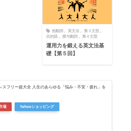
他動詞
,
英文法
,
第３文型
,

目的語
,
授与動詞
,
第４文型
運用力を鍛える英文法基
礎【第５回】
レスフリー超大全 人生のあらゆる「悩み・不安・疲れ」を
市場
Yahooショッピング