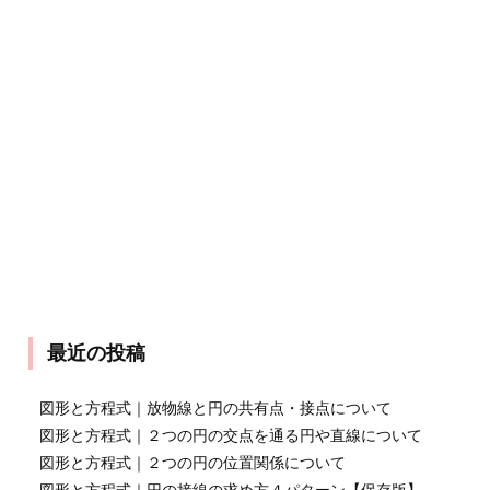
最近の投稿
図形と方程式｜放物線と円の共有点・接点について
図形と方程式｜２つの円の交点を通る円や直線について
図形と方程式｜２つの円の位置関係について
図形と方程式｜円の接線の求め方４パターン【保存版】