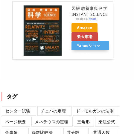
図解 教養事典 科学
INSTANT SCIENCE
created by
Rinker
Amazon
楽天市場
Yahooショッ
ピング
タグ
センター試験
チェバの定理
ド・モルガンの法則
ページ概要
メネラウスの定理
三角形
乗法公式
余事象
係数比較法
共分散
共通因数