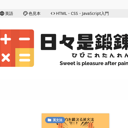
英語
色見本
HTML・CSS・JavaScript入門
language
palette
code
英文法
