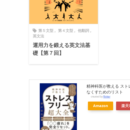
第５文型
,
第４文型
,
他動詞
,

英文法
運用力を鍛える英文法基
礎【第７回】
精神科医が教える スト
なくすためのリスト
created by
Rinker
Amazon
楽天