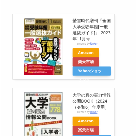
螢雪時代増刊『全国
大学受験年鑑[一般
選抜ガイド]』 2023
年11月号
created by
Rinker
Amazon
楽天市場
Yahooショッ
ピング
大学の真の実力情報
公開BOOK（2024
（令和6）年度用）
created by
Rinker
Amazon
楽天市場