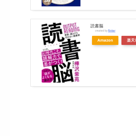
読書脳
created by
Rinker
Amazon
楽天