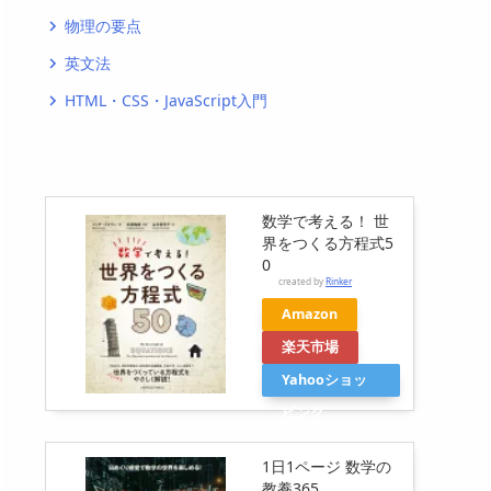
物理の要点
navigate_next
英文法
navigate_next
HTML・CSS・JavaScript入門
navigate_next
数学で考える！ 世
界をつくる方程式5
0
created by
Rinker
Amazon
楽天市場
Yahooショッ
ピング
1日1ページ 数学の
教養365