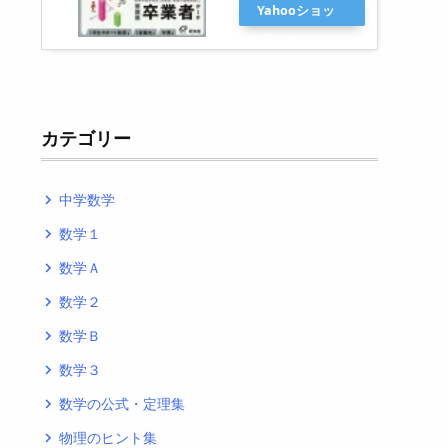
Yahooショッ
ピング
カテゴリー
中学数学
navigate_next
数学１
navigate_next
数学Ａ
navigate_next
数学２
navigate_next
数学Ｂ
navigate_next
数学３
navigate_next
数学の公式・定理集
navigate_next
物理のヒント集
navigate_next