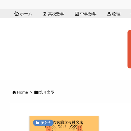
ホーム
高校数学
中学数学
物理
cottage
functions
calculate
science
Home
>
第４文型


英文法
