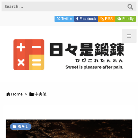

Twitter
Facebook
Feedly
RSS


メニュ

サイド

前へ
Home
>
中央値



次へ

検索
数学１
