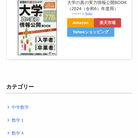
大学の真の実力情報公開BOOK
（2024（令和6）年度用）
created by
Rinker
Amazon
楽天市場
Yahooショッピング
カテゴリー
中学数学
navigate_next
数学１
navigate_next
数学Ａ
navigate_next