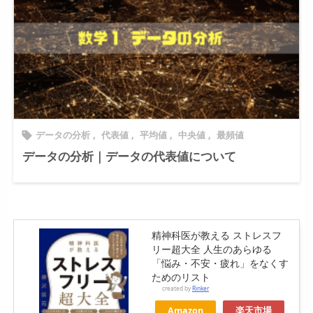
データの分析
,
代表値
,
平均値
,
中央値
,
最頻値

データの分析｜データの代表値について
精神科医が教える ストレスフ
リー超大全 人生のあらゆる
「悩み・不安・疲れ」をなくす
ためのリスト
created by
Rinker
Amazon
楽天市場