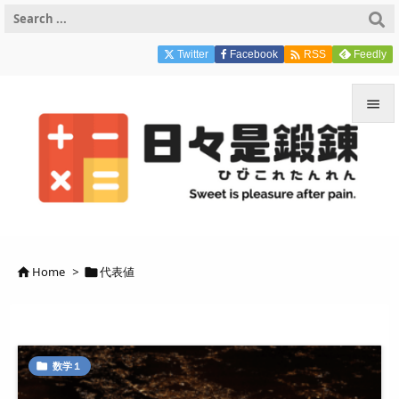

Twitter
Facebook
Feedly
RSS


メニュ

サイド

前へ
Home
>
代表値



次へ

検索
数学１
