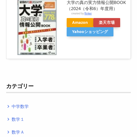
大学の真の実力情報公開BOOK
（2024（令和6）年度用）
created by
Rinker
Amazon
楽天市場
Yahooショッピング
カテゴリー
中学数学
navigate_next
数学１
navigate_next
数学Ａ
navigate_next