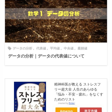
データの分析
,
代表値
,
平均値
,
中央値
,
最頻値

データの分析｜データの代表値について
精神科医が教える ストレスフ
リー超大全 人生のあらゆる
「悩み・不安・疲れ」をなくす
ためのリスト
created by
Rinker
Amazon
楽天市場