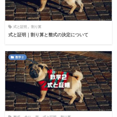
式と証明
,
割り算

式と証明｜割り算と整式の決定について
数学２
