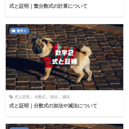
式と証明｜繁分数式の計算について
数学２

式と証明
,
分数式
,
加法
,
減法

式と証明｜分数式の加法や減法について