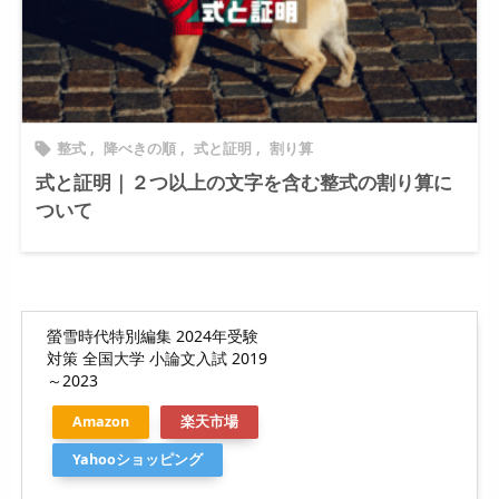
整式
,
降べきの順
,
式と証明
,
割り算

式と証明｜２つ以上の文字を含む整式の割り算に
ついて
螢雪時代特別編集 2024年受験
対策 全国大学 小論文入試 2019
～2023
Amazon
楽天市場
Yahooショッピング