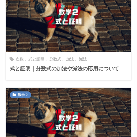
次数
,
式と証明
,
分数式
,
加法
,
減法

式と証明｜分数式の加法や減法の応用について
数学２
