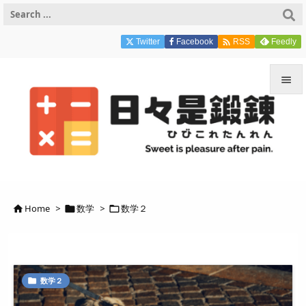

Twitter
Facebook
Feedly
RSS


メニュ

サイド

前へ
Home
>
数学
>
数学２




次へ

検索
数学２
