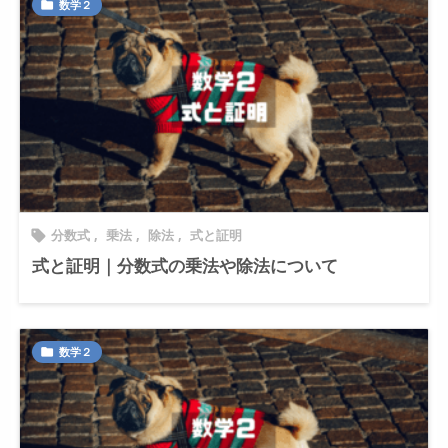
数学２

分数式
,
乗法
,
除法
,
式と証明

式と証明｜分数式の乗法や除法について
数学２
