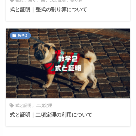
整式
,
余り
,
商
,
式と証明
,
割り算

式と証明｜整式の割り算について
数学２

式と証明
,
二項定理

式と証明｜二項定理の利用について