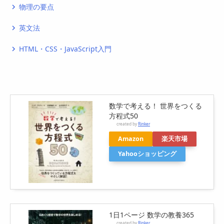
物理の要点
navigate_next
英文法
navigate_next
HTML・CSS・JavaScript入門
navigate_next
数学で考える！ 世界をつくる
方程式50
created by
Rinker
Amazon
楽天市場
Yahooショッピング
1日1ページ 数学の教養365
created by
Rinker