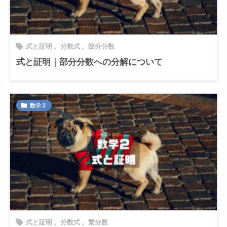
式と証明
,
分数式
,
部分分数

式と証明｜部分分数への分解について
数学２

式と証明
,
分数式
,
繁分数
