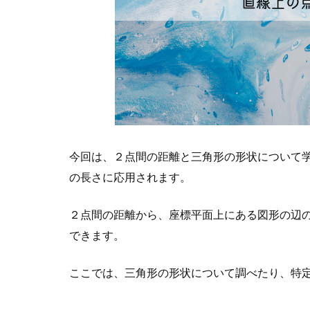
離
2.
図
形
の
形
状
3.
今回は、２点間の距離と三角形の形状について
三
の長さに応用されます。
角
形
２点間の距離から、座標平面上にある図形の辺
の
できます。
形
状
ここでは、三角形の形状について調べたり、特
を
調
べ