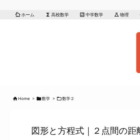
ホーム
高校数学
中学数学
物理
cottage
functions
calculate
science
Home
>
数学
>
数学２



図形と方程式｜２点間の距