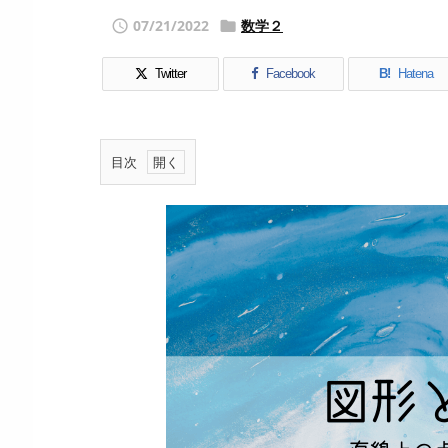
07/21/2022
数学２


Twitter
Facebook
B!
Hatena
目次
1.
平
面
上
の
２
点
間
の
距