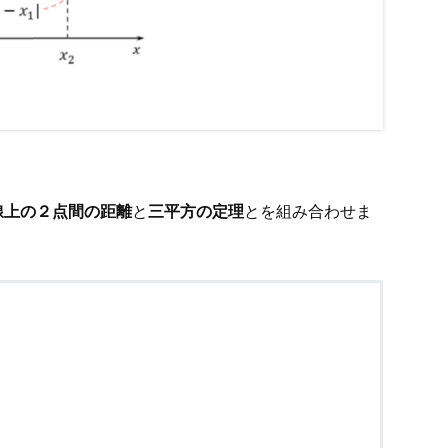
線上の２点間の距離
と
三平方の定理
とを組み合わせま
距離
A
B
は
A
B
=
(
x
2
−
x
1
)
2
+
(
y
2
−
y
1
)
2