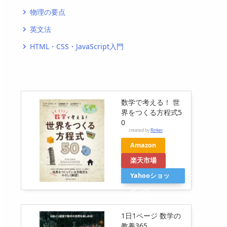
物理の要点
navigate_next
英文法
navigate_next
HTML・CSS・JavaScript入門
navigate_next
数学で考える！ 世
界をつくる方程式5
0
created by
Rinker
Amazon
楽天市場
Yahooショッ
ピング
1日1ページ 数学の
教養365