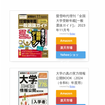
螢雪時代増刊『全国
大学受験年鑑[一般
選抜ガイド]』 2023
年11月号
created by
Rinker
Amazon
楽天市場
Yahooショッ
ピング
大学の真の実力情報
公開BOOK（2024
（令和6）年度用）
created by
Rinker
Amazon
楽天市場