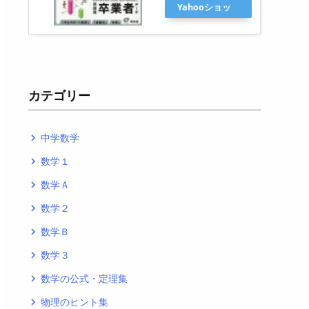
Yahooショッ
ピング
カテゴリー
中学数学
navigate_next
数学１
navigate_next
数学Ａ
navigate_next
数学２
navigate_next
数学Ｂ
navigate_next
数学３
navigate_next
数学の公式・定理集
navigate_next
物理のヒント集
navigate_next