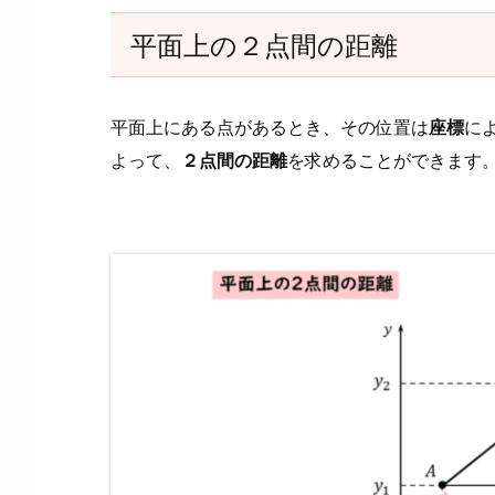
て
平面上の２点間の距離
み
よ
う
平面上にある点があるとき、その位置は
座標
に
3.
よって、
２点間の距離
を求めることができます
1.
例
題
(1)
の
解
答・
解
説
3.
2.