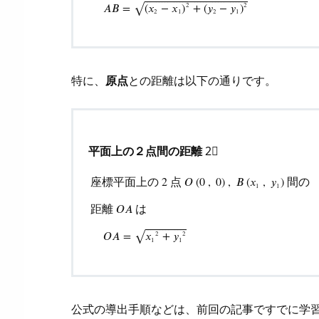
⎯
⎯
⎯
⎯
⎯
⎯
⎯
⎯
⎯
⎯
⎯
⎯
⎯
⎯
⎯
⎯
⎯
⎯
⎯
⎯
⎯
⎯
⎯
⎯
⎯
⎯
⎯
⎯
⎯
⎯
⎯
⎯
⎯
⎯
⎯
𝐴
𝐵
=
(
𝑥
−
𝑥
)
+
(
𝑦
−
𝑦
)
2
2
√
角
2
1
2
1
形
の
形
特に、
原点
との距離は以下の通りです。
状
を
扱
っ
平面上の２点間の距離
2⃣
た
問
座標平面上の
点
間の
2
𝑂
(
0
,
0
)
,
𝐵
(
𝑥
,
𝑦
)
1
1
題
座標平面上の
2
点
O
(
0
,
0
)
,
B
(
x
1
,
y
1
)
間の
距離
は
𝑂
𝐴
を
⎯
⎯
⎯
⎯
⎯
⎯
⎯
⎯
⎯
⎯
⎯
⎯
⎯
⎯
解
𝑂
𝐴
=
𝑥
+
𝑦
2
2
√
1
1
い
て
み
公式の導出手順などは、前回の記事ですでに学
よ