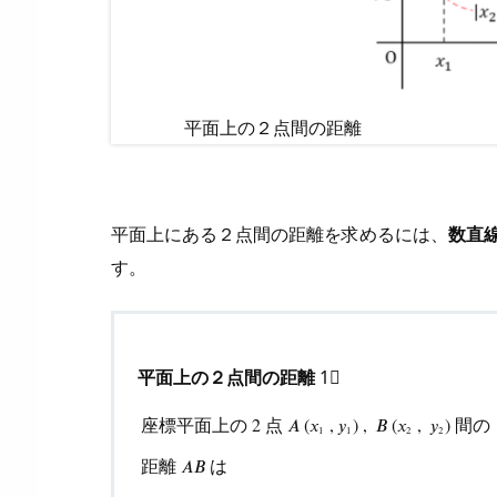
例
題
(2)
の
平面上の２点間の距離
解
答・
解
説
平面上にある２点間の距離を求めるには、
数直
4.
す。
２
点
間
の
平面上の２点間の距離
1⃣
距
座標平面上の
点
間の
2
𝐴
(
𝑥
,
𝑦
)
,
𝐵
(
𝑥
,
𝑦
)
離
1
1
2
2
と
座標平面上の
2
点
A
(
x
1
,
y
1
)
,
B
(
x
2
,
y
2
)
間の
距離
は
𝐴
𝐵
三