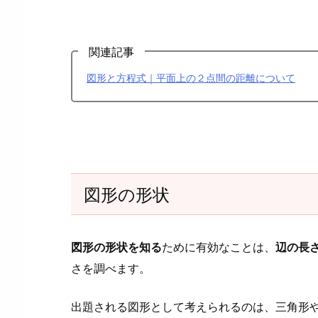
う
4.
関連記事
1.
問
図形と方程式｜平面上の２点間の距離について
(1)
の
解
答・
解
説
図形の形状
4.
2.
２
図形の形状を知る
ために有効なことは、
辺の長
次
さを調べます。
方
程
出題される図形として考えられるのは、三角形