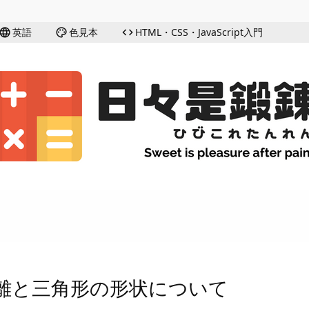
英語
色見本
HTML・CSS・JavaScript入門
language
palette
code
離と三角形の形状について