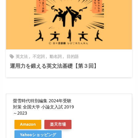
英文法
,
不定詞
,
動名詞
,
目的語

運用力を鍛える英文法基礎【第３回】
螢雪時代特別編集 2024年受験
対策 全国大学 小論文入試 2019
～2023
Amazon
楽天市場
Yahooショッピング