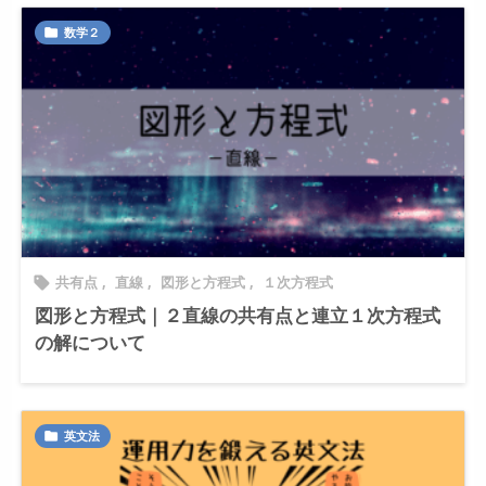
数学２

共有点
,
直線
,
図形と方程式
,
１次方程式

図形と方程式｜２直線の共有点と連立１次方程式
の解について
英文法
