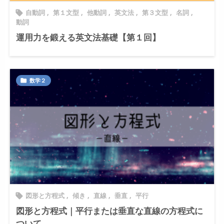
自動詞
,
第１文型
,
他動詞
,
英文法
,
第３文型
,
名詞
,

動詞
運用力を鍛える英文法基礎【第１回】
数学２

図形と方程式
,
傾き
,
直線
,
垂直
,
平行

図形と方程式｜平行または垂直な直線の方程式に
ついて