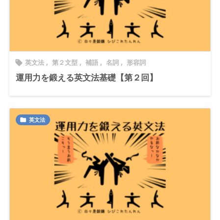
英文法
,
第２文型
,
補語
,
名詞
,
形容詞

運用力を鍛える英文法基礎【第２回】
英文法
