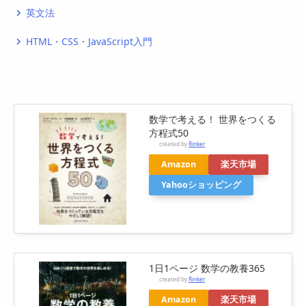
英文法
navigate_next
HTML・CSS・JavaScript入門
navigate_next
数学で考える！ 世界をつくる
方程式50
created by
Rinker
Amazon
楽天市場
Yahooショッピング
1日1ページ 数学の教養365
created by
Rinker
Amazon
楽天市場