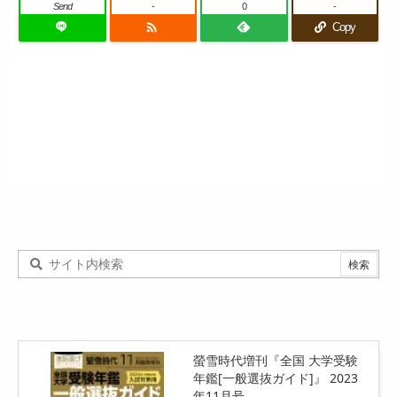
Send
-
0
-

Copy
螢雪時代増刊『全国 大学受験
年鑑[一般選抜ガイド]』 2023
年11月号