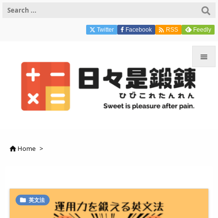

Twitter
Facebook
Feedly
RSS


メニュ

サイド

前へ
Home
>


次へ

検索
英文法
