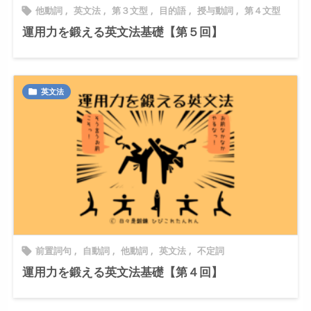
他動詞
,
英文法
,
第３文型
,
目的語
,
授与動詞
,
第４文型

運用力を鍛える英文法基礎【第５回】
英文法

前置詞句
,
自動詞
,
他動詞
,
英文法
,
不定詞

運用力を鍛える英文法基礎【第４回】