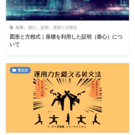
座標
,
垂心
,
証明
,
図形と方程式

図形と方程式｜座標を利用した証明（垂心）につ
いて
英文法
