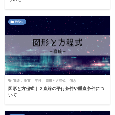
数学２

直線
,
垂直
,
平行
,
図形と方程式
,
傾き

図形と方程式｜２直線の平行条件や垂直条件につ
いて