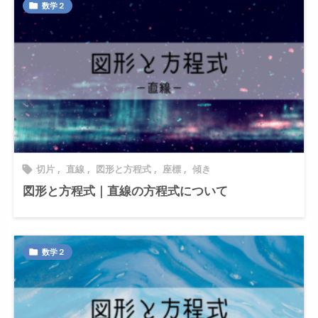
数学２

切片
,
直線
,
図形と方程式
,
座標
,
傾き

図形と方程式｜直線の方程式について
数学２
