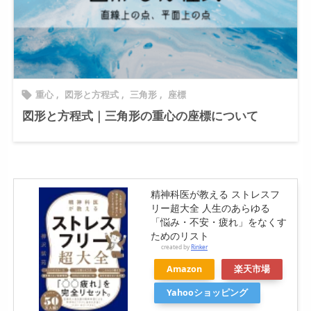
重心
,
図形と方程式
,
三角形
,
座標

図形と方程式｜三角形の重心の座標について
精神科医が教える ストレスフ
リー超大全 人生のあらゆる
「悩み・不安・疲れ」をなくす
ためのリスト
created by
Rinker
Amazon
楽天市場
Yahooショッピング