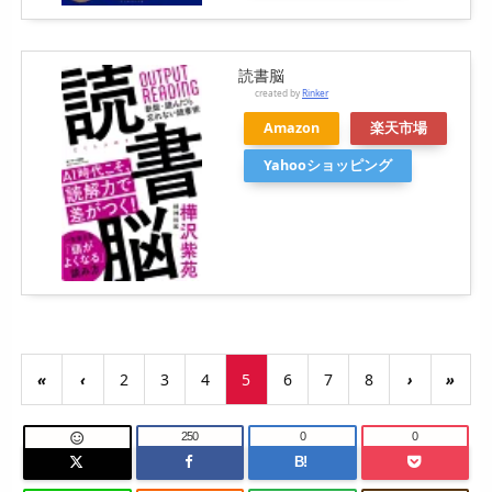
読書脳
created by
Rinker
Amazon
楽天市場
Yahooショッピング
«
‹
2
3
4
5
6
7
8
›
»
250
0
0

B!