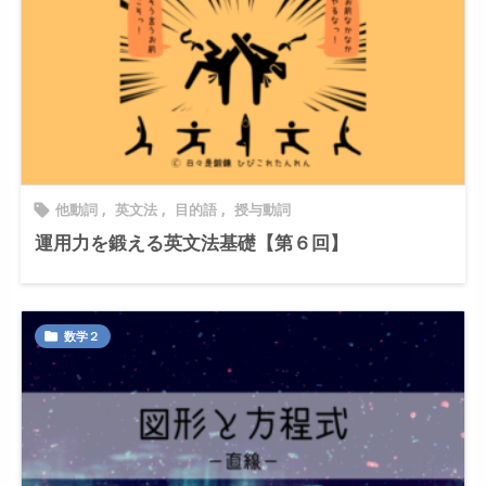
他動詞
,
英文法
,
目的語
,
授与動詞

運用力を鍛える英文法基礎【第６回】
数学２
