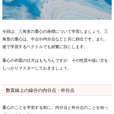
分
点・
外
分
今回は、三角形の重心の座標について学習しましょう。三
点
角形の重心は、中点や内分点などと共に頻出です。また、
1.
後で学習するベクトルでも頻繁に目にします。
1.
数
重心の作図の仕方はもちろんですが、その性質や扱い方を
直
しっかりマスターしておきましょう。
線
上
の
線
数直線上の線分の内分点・外分点
分
の
重心のことを学習する前に、内分点と外分点のことを知っ
内