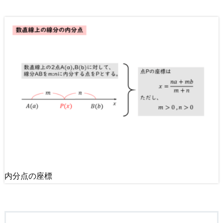
標
4.
三
角
形
の
重
心
4.
1.
三
角
内分点の座標
形
の
重
心