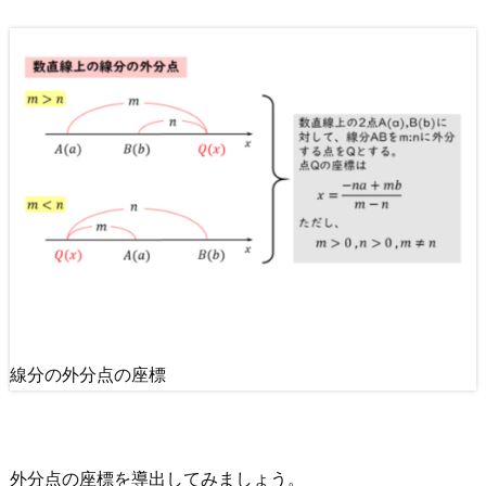
6.
2.
問
(2)
の
解
答・
解
説
7.
R
e
線分の外分点の座標
c
o
m
m
外分点の座標を導出してみましょう。