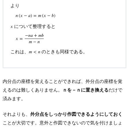
１
より
9.
𝑛
(
𝑥
−
𝑎
)
=
𝑚
(
𝑥
−
𝑏
)
オ
について整理すると
𝑥
ス
−
𝑛
𝑎
+
𝑚
𝑏
ス
𝑥
=
𝑚
−
𝑛
メ
これは、
のときも同様である。
𝑚
<
𝑛
そ
の
２
1
内分点の座標を覚えることができれば、外分点の座標を覚
0.
えるのは難しくありません。
ｎを－ｎに置き換える
だけで
さ
済みます。
い
ご
それよりも、
外分点をしっかり作図できるようにしておく
に
ことが大切です。意外と作図できないので気を付けましょ
も