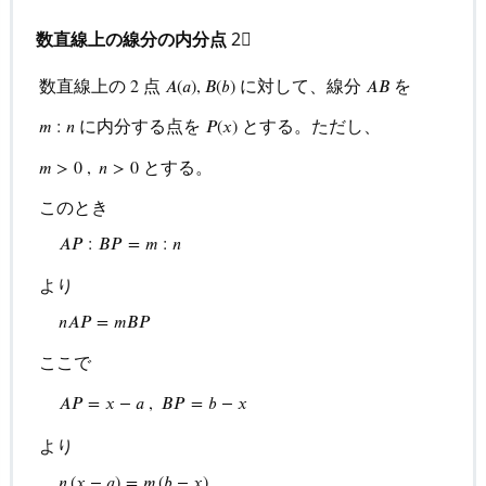
の
数直線上の線分の内分点
2⃣
座
標
数直線上の
点
に対して、線分
を
2
𝐴
(
𝑎
)
,
𝐵
(
𝑏
)
𝐴
𝐵
5.
に内分する点を
とする。ただし、
𝑚
:
𝑛
𝑃
(
𝑥
)
点
とする。
𝑚
>
0
,
𝑛
>
0
の
座
このとき
標
𝐴
𝑃
:
𝐵
𝑃
=
𝑚
:
𝑛
を
求
より
め
𝑛
𝐴
𝑃
=
𝑚
𝐵
𝑃
数直線上の
2
点
A
(
a
)
,
B
(
b
)
に対して、線分
A
B
を
m
:
n
に内
て
ここで
み
よ
𝐴
𝑃
=
𝑥
−
𝑎
,
𝐵
𝑃
=
𝑏
−
𝑥
う
より
5.
𝑛
(
𝑥
−
𝑎
)
=
𝑚
(
𝑏
−
𝑥
)