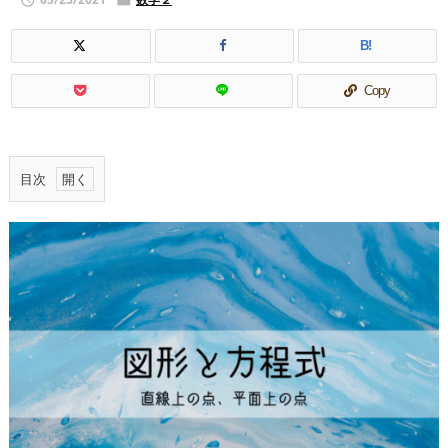


B!
Copy
目次
1.
数
直
線
上
の
線
分
の
内