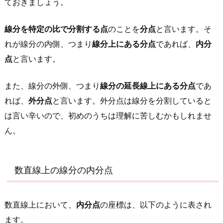
分
ておきましょう。
点
線分を特定の比で分割する点
のことを
分点
と言います。そ
1.
れが線分の内側、つまり
線分上にある分点
であれば、
内分
2.
点
と言います。
数
直
線
また、線分の外側、つまり
線分の延長線上にある分点
であ
上
れば、
外分点
と言います。外分点は線分を分割していると
の
は言い辛いので、初めのうちは理解に苦しむかもしれませ
線
ん。
分
の
外
数直線上の線分の内分点
分
点
数直線上において、
内分点
の座標は、以下のように表され
2.
ます。
平