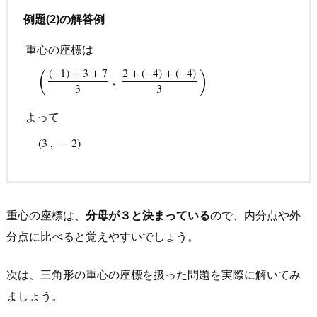
例題(2)の解答例
重心の座標は
(
)
(
−
1
)
+
3
+
7
2
+
(
−
4
)
+
(
−
4
)
,
3
3
重心の座標は
(
(
−
1
)
+
3
+
7
3
,
2
+
(
−
4
)
+
(
−
4
)
3
)
よって
(
3
,
−
2
)
よって
(
3
,
−
2
)
重心の座標は、
分母が３と決まっている
ので、内分点や外
分点に比べると覚えやすいでしょう。
次は、三角形の重心の座標を扱った問題を実際に解いてみ
ましょう。