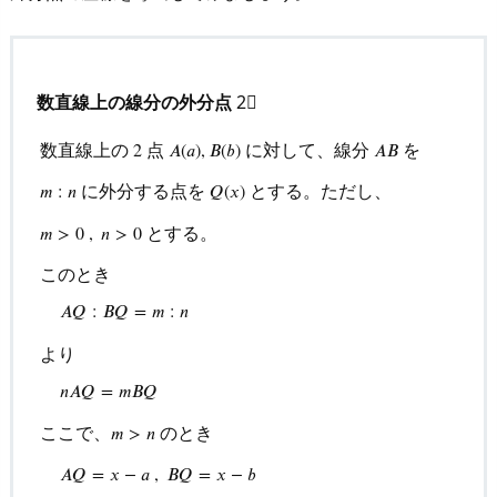
e
n
d
e
数直線上の線分の外分点
2⃣
d
数直線上の
点
に対して、線分
を
2
𝐴
(
𝑎
)
,
𝐵
(
𝑏
)
𝐴
𝐵
b
o
に外分する点を
とする。ただし、
𝑚
:
𝑛
𝑄
(
𝑥
)
o
とする。
𝑚
>
0
,
𝑛
>
0
k
s
このとき
𝐴
𝑄
:
𝐵
𝑄
=
𝑚
:
𝑛
8.
オ
より
ス
𝑛
𝐴
𝑄
=
𝑚
𝐵
𝑄
ス
数直線上の
2
点
A
(
a
)
,
B
(
b
)
に対して、線分
A
B
を
m
:
n
に外
メ
ここで、
のとき
𝑚
>
𝑛
そ
𝐴
𝑄
=
𝑥
−
𝑎
,
𝐵
𝑄
=
𝑥
−
𝑏
の