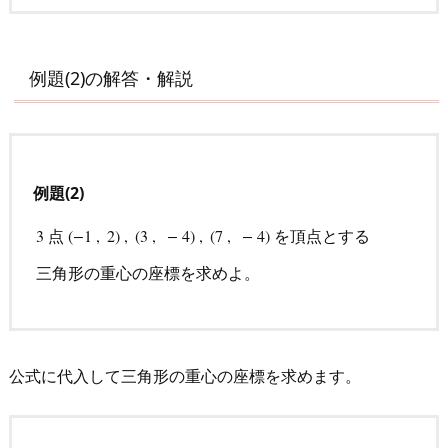
例題(2)の解答・解説
例題(2)
点
を頂点とする
3
(
−
1
,
2
)
,
(
3
,
−
4
)
,
(
7
,
−
4
)
3
点
(
−
1
,
2
)
,
(
3
,
−
4
)
,
(
7
,
−
4
)
を頂点とする
三角形の重心
三角形の重心の座標を求めよ。
公式に代入して三角形の重心の座標を求めます。