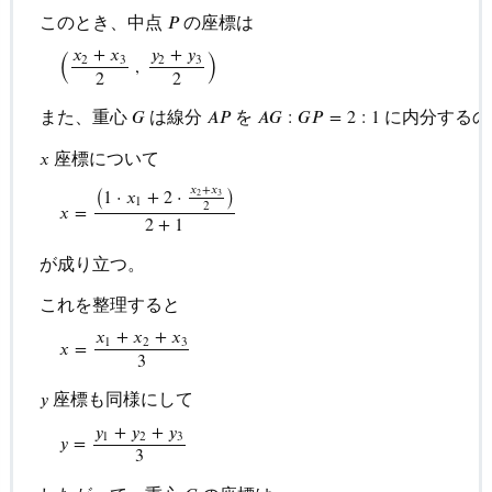
このとき、中点
の座標は
𝑃
(
)
𝑦
+
𝑦
𝑥
+
𝑥
2
3
2
3
,
2
2
また、重心
は線分
を
に内分するの
𝐺
𝐴
𝑃
𝐴
𝐺
:
𝐺
𝑃
=
2
:
1
座標について
𝑥
(
)
𝑥
+
𝑥
1
⋅
𝑥
+
2
⋅
2
3
1
2
𝑥
=
2
+
1
△
A
B
C
において、辺
B
C
の中点を
P
、重心を
G
とする。
が成り立つ。
これを整理すると
𝑥
+
𝑥
+
𝑥
1
2
3
𝑥
=
3
座標も同様にして
𝑦
𝑦
+
𝑦
+
𝑦
1
2
3
𝑦
=
3