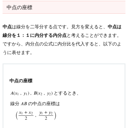
中点の座標
中点
は線分を二等分する点です。見方を変えると、
中点は
線分を１：１に内分する内分点
と考えることができます。
ですから、内分点の公式に内分比を代入すると、以下のよ
うに表せます。
中点の座標
とするとき、
𝐴
(
𝑥
,
𝑦
)
,
𝐵
(
𝑥
,
𝑦
)
1
1
2
2
線分
の中点の座標は
𝐴
𝐵
A
(
x
1
,
y
1
)
,
B
(
x
2
,
y
2
)
とするとき、
線分
A
B
の中点の座標
(
)
𝑦
+
𝑦
𝑥
+
𝑥
1
2
1
2
,
2
2