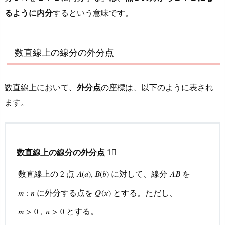
解
るように内分
するという意味です。
説
6.
三
数直線上の線分の外分点
角
形
数直線上において、
外分点
の座標は、以下のように表され
の
ます。
重
心
の
座
数直線上の線分の外分点
1⃣
標
を
数直線上の
点
に対して、線分
を
2
𝐴
(
𝑎
)
,
𝐵
(
𝑏
)
𝐴
𝐵
扱
に外分する点を
とする。ただし、
𝑚
:
𝑛
𝑄
(
𝑥
)
っ
た
とする。
𝑚
>
0
,
𝑛
>
0
数直線上の
2
点
A
(
a
)
,
B
(
b
)
に対して、線分
A
B
を
m
:
n
に外
問