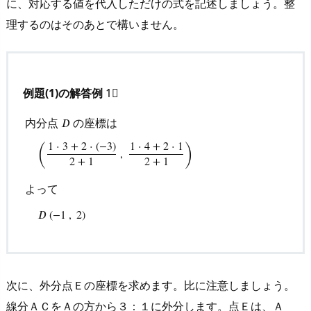
に、対応する値を代入しただけの式を記述しましょう。整
理するのはそのあとで構いません。
例題(1)の解答例
1⃣
内分点
の座標は
𝐷
(
)
1
⋅
3
+
2
⋅
(
−
3
)
1
⋅
4
+
2
⋅
1
,
2
+
1
2
+
1
内分点
D
の座標は
(
1
⋅
3
+
2
⋅
(
−
3
)
2
+
1
,
1
⋅
4
+
2
⋅
1
2
+
1
)
よって
D
(
−
よって
𝐷
(
−
1
,
2
)
次に、外分点Ｅの座標を求めます。比に注意しましょう。
線分ＡＣをＡの方から３：１に外分します。点Ｅは、Ａ