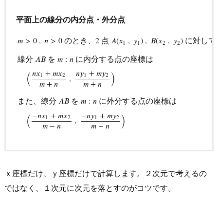
平面上の線分の内分点・外分点
のとき、
点
に対して
𝑚
>
0
,
𝑛
>
0
2
𝐴
(
𝑥
,
𝑦
)
,
𝐵
(
𝑥
,
𝑦
)
1
1
2
2
線分
を
に内分する点の座標は
𝐴
𝐵
𝑚
:
𝑛
(
)
𝑛
𝑦
+
𝑚
𝑦
𝑛
𝑥
+
𝑚
𝑥
1
2
1
2
,
m
>
0
,
n
>
0
のとき、
2
点
A
(
x
1
,
y
1
)
,
B
(
x
2
,
y
2
)
に対して、
𝑚
+
𝑛
𝑚
+
𝑛
また、線分
を
に外分する点の座標は
𝐴
𝐵
𝑚
:
𝑛
(
)
−
𝑛
𝑦
+
𝑚
𝑦
−
𝑛
𝑥
+
𝑚
𝑥
1
2
1
2
,
𝑚
−
𝑛
𝑚
−
𝑛
ｘ座標だけ、ｙ座標だけで計算します。２次元で考えるの
ではなく、１次元に次元を落とすのがコツです。