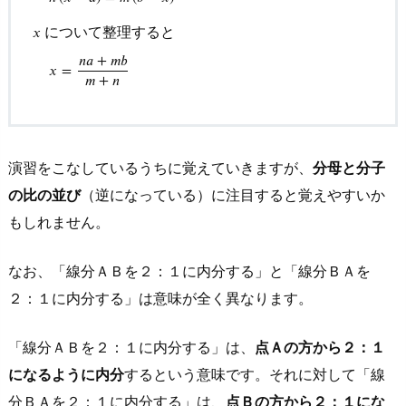
1.
例
について整理すると
𝑥
題
𝑛
𝑎
+
𝑚
𝑏
𝑥
=
(1)
𝑚
+
𝑛
の
解
答・
演習をこなしているうちに覚えていきますが、
分母と分子
解
説
の比の並び
（逆になっている）に注目すると覚えやすいか
もしれません。
5.
2.
なお、「線分ＡＢを２：１に内分する」と「線分ＢＡを
例
題
２：１に内分する」は意味が全く異なります。
(2)
の
「線分ＡＢを２：１に内分する」は、
点Ａの方から２：１
解
になるように内分
するという意味です。それに対して「線
答・
分ＢＡを２：１に内分する」は、
点Ｂの方から２：１にな