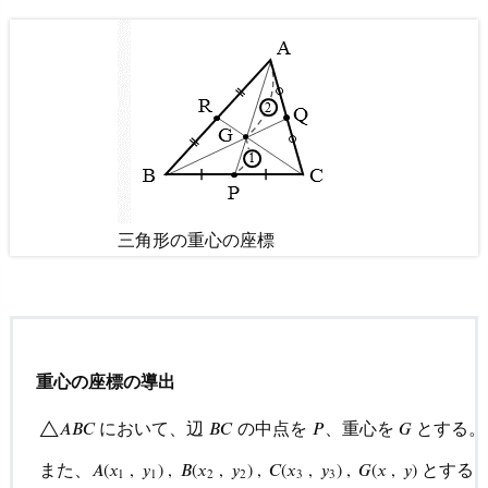
三角形の重心の座標
重心の座標の導出
において、辺
の中点を
、重心を
とする。
△
𝐴
𝐵
𝐶
𝐵
𝐶
𝑃
𝐺
また、
とする
𝐴
(
𝑥
,
𝑦
)
,
𝐵
(
𝑥
,
𝑦
)
,
𝐶
(
𝑥
,
𝑦
)
,
𝐺
(
𝑥
,
𝑦
)
1
1
2
2
3
3