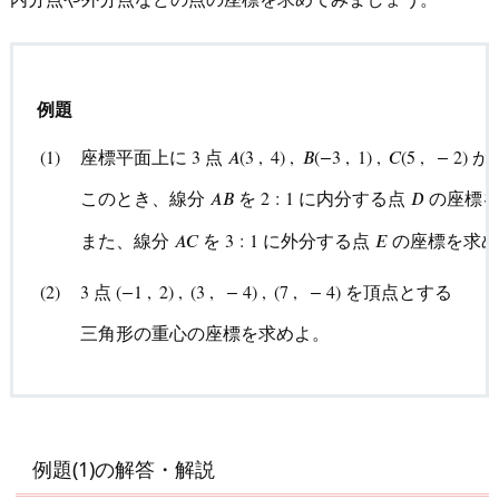
例題
座標平面上に
点
が
(
1
)
3
𝐴
(
3
,
4
)
,
𝐵
(
−
3
,
1
)
,
𝐶
(
5
,
−
2
)
このとき、線分
を
に内分する点
の座標を
𝐴
𝐵
2
:
1
𝐷
また、線分
を
に外分する点
の座標を求め
𝐴
𝐶
3
:
1
𝐸
(
1
)
座標平面上に
3
点
A
(
3
,
4
)
,
B
(
−
3
,
1
)
,
C
(
5
,
−
2
)
がある。
点
を頂点とする
(
2
)
3
(
−
1
,
2
)
,
(
3
,
−
4
)
,
(
7
,
−
4
)
三角形の重心の座標を求めよ。
例題(1)の解答・解説