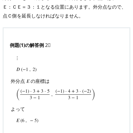
Ｅ：ＣＥ＝３：１となる位置にあります。外分点なので、
点Ｃ側を延長しなければなりません。
例題(1)の解答例
2⃣
⋮
𝐷
(
−
1
,
2
)
外分点
の座標は
𝐸
⋮
D
(
−
1
,
2
)
外分点
E
の座標は
(
(
−
1
)
⋅
3
+
3
⋅
5
3
−
1
,
(
−
1
)
⋅
4
+
3
⋅
(
−
(
)
(
−
1
)
⋅
3
+
3
⋅
5
(
−
1
)
⋅
4
+
3
⋅
(
−
2
)
,
3
−
1
3
−
1
よって
𝐸
(
6
,
−
5
)