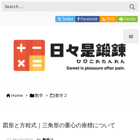

Twitter
Facebook
Feedly
RSS


メニュ

サイド

前へ
Home
>
数学
>
数学２




次へ

検索
図形と方程式｜三角形の重心の座標について
05/23/2021
数学２