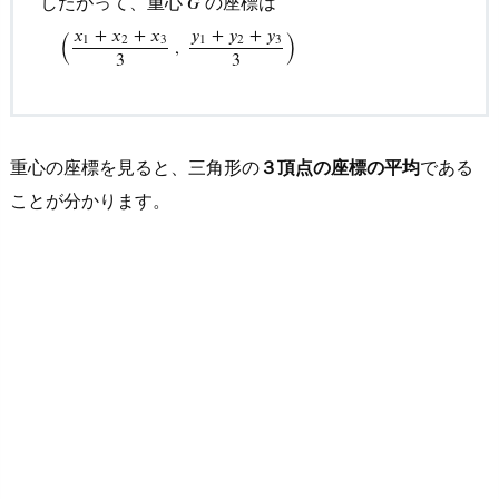
したがって、重心
の座標は
𝐺
(
)
𝑦
+
𝑦
+
𝑦
𝑥
+
𝑥
+
𝑥
1
2
3
1
2
3
,
3
3
重心の座標を見ると、三角形の
３頂点の座標の平均
である
ことが分かります。