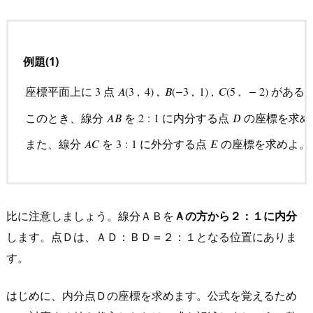
例題(1)
座標平面上に
点
がある
3
𝐴
(
3
,
4
)
,
𝐵
(
−
3
,
1
)
,
𝐶
(
5
,
−
2
)
座標平面上に
3
点
A
(
3
,
4
)
,
B
(
−
3
,
1
)
,
C
(
5
,
−
2
)
がある。
こ
このとき、線分
を
に内分する点
の座標を求め
𝐴
𝐵
2
:
1
𝐷
また、線分
を
に外分する点
の座標を求めよ。
𝐴
𝐶
3
:
1
𝐸
比に注意しましょう。線分ＡＢを
Ａの方から２：１に内分
します。点Ｄは、ＡＤ：ＢＤ＝２：１となる位置にありま
す。
はじめに、内分点Ｄの座標を求めます。公式を覚えるため