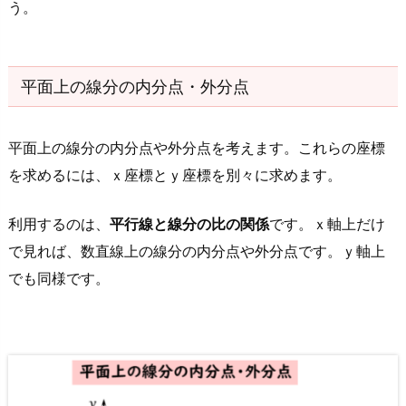
う
う。
一
度
ま
平面上の線分の内分点・外分点
と
め
平面上の線分の内分点や外分点を考えます。これらの座標
を求めるには、ｘ座標とｙ座標を別々に求めます。
利用するのは、
平行線と線分の比の関係
です。ｘ軸上だけ
で見れば、数直線上の線分の内分点や外分点です。ｙ軸上
でも同様です。