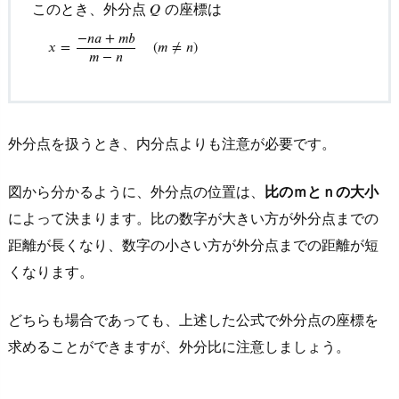
このとき、外分点
の座標は
𝑄
題
を
−
𝑛
𝑎
+
𝑚
𝑏
𝑥
=
(
𝑚
≠
𝑛
)
𝑚
−
𝑛
解
い
て
み
外分点を扱うとき、内分点よりも注意が必要です。
よ
う
図から分かるように、外分点の位置は、
比のｍとｎの大小
6.
によって決まります。比の数字が大きい方が外分点までの
1.
距離が長くなり、数字の小さい方が外分点までの距離が短
問
くなります。
(1)
の
どちらも場合であっても、上述した公式で外分点の座標を
解
求めることができますが、外分比に注意しましょう。
答・
解
説