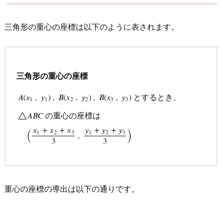
三角形の重心の座標は以下のように表されます。
三角形の重心の座標
とするとき、
𝐴
(
𝑥
,
𝑦
)
,
𝐵
(
𝑥
,
𝑦
)
,
𝐵
(
𝑥
,
𝑦
)
1
1
2
2
3
3
の重心の座標は
△
𝐴
𝐵
𝐶
A
(
x
1
,
y
1
)
,
B
(
x
2
,
y
2
)
,
B
(
x
3
,
y
3
)
とするとき、
△
A
B
C
の重
(
)
𝑦
+
𝑦
+
𝑦
𝑥
+
𝑥
+
𝑥
1
2
3
1
2
3
,
3
3
重心の座標の導出は以下の通りです。