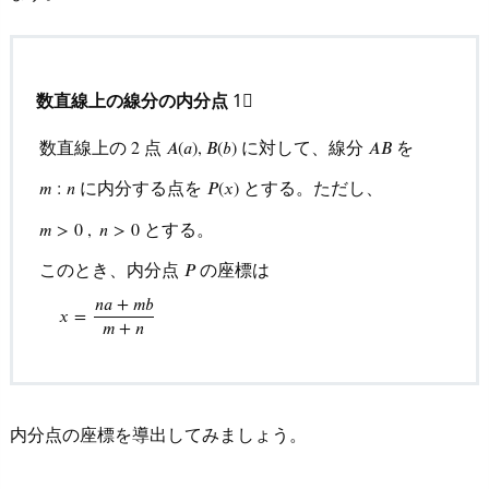
面
上
の
数直線上の線分の内分点
1⃣
線
分
数直線上の
点
に対して、線分
を
2
𝐴
(
𝑎
)
,
𝐵
(
𝑏
)
𝐴
𝐵
の
に内分する点を
とする。ただし、
𝑚
:
𝑛
𝑃
(
𝑥
)
内
分
とする。
𝑚
>
0
,
𝑛
>
0
数直線上の
2
点
A
(
a
)
,
B
(
b
)
に対して、線分
A
B
を
m
:
n
に内
点・
このとき、内分点
の座標は
𝑃
外
𝑛
𝑎
+
𝑚
𝑏
分
𝑥
=
𝑚
+
𝑛
点
3.
中
点
内分点の座標を導出してみましょう。
の
座