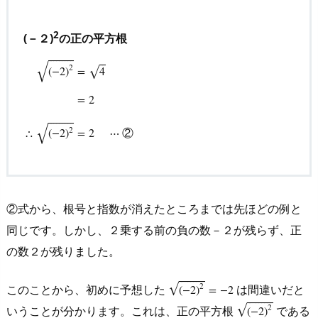
に、
2
も
(－２)
の正の平方根
う
√
⎯
⎯
⎯
⎯
⎯
⎯
⎯
⎯
⎯
⎯
⎯
2
(
−
2
)
=
4
√
一
度
=
2
(
−
2
)
2
=
4
=
2
∴
(
−
2
)
2
=
2
⋯
②
ま
√
⎯
⎯
⎯
⎯
⎯
⎯
⎯
⎯
⎯
と
2
②
∴
(
−
2
)
=
2
⋯
め
②式から、根号と指数が消えたところまでは先ほどの例と
同じです。しかし、２乗する前の負の数－２が残らず、正
の数２が残りました。
⎯
⎯
⎯
⎯
⎯
⎯
⎯
⎯
⎯
2
√
このことから、初めに予想した
は間違い
だと
(
−
2
(
−
)
2
2
=
)
−
2
=
−
2
⎯
⎯
⎯
⎯
⎯
⎯
⎯
⎯
⎯
2
√
いうことが分かります。これは、
正の平方根
である
(
−
2
(
−
)
2
2
)