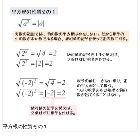
平方根の性質その１