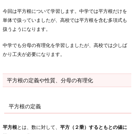
分
今回は平方根について学習します。中学では平方根だけを
母
単体で扱っていましたが、高校では平方根を含む多項式も
の
扱うようになります。
有
理
中学でも分母の有理化を学習しましたが、高校では少しば
化
かり工夫が必要になります。
1.
1.
平
平方根の定義や性質、分母の有理化
方
根
の
定
平方根の定義
義
1.
平方根
とは、数に対して、
平方（２乗）するともとの値に
2.