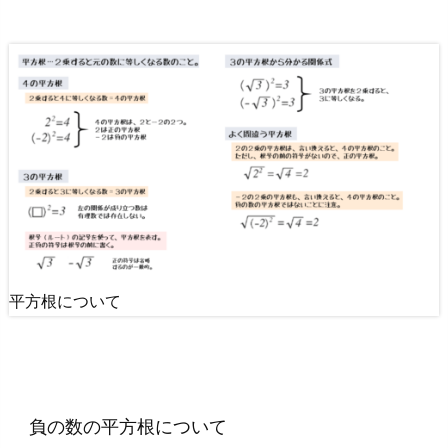
5.
平
方
根
を
扱
っ
た
問
題
を
解
平方根について
い
て
み
よ
う
負の数の平方根について