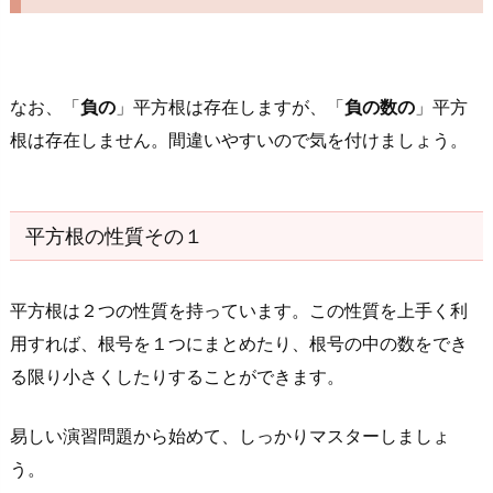
説
5.
3.
なお、
「
負の
」平方根は存在しますが、「
負の数の
」平方
問
根は存在しません
。間違いやすいので気を付けましょう。
３
の
解
答・
平方根の性質その１
解
説
平方根は２つの性質を持っています。この性質を上手く利
5.
用すれば、根号を１つにまとめたり、根号の中の数をでき
4.
る限り小さくしたりすることができます。
問
４
易しい演習問題から始めて、しっかりマスターしましょ
の
う。
解