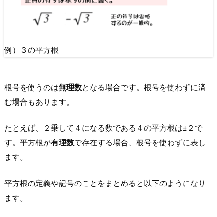
有
理
数
と
例）３の平方根
平
方
根
根号を使うのは
無理数
となる場合
です。根号を使わずに済
の
む場合もあります。
積
4.
たとえば、２乗して４になる数である４の平方根は±２で
分
す。
平方根が
有理数
で存在する
場合、根号を使わずに表し
母
ます。
の
有
平方根の定義や記号のことをまとめると以下のようになり
理
ます。
化