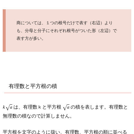
商については、１つの根号だけで表す（右辺）より
も、分母と分子にそれぞれ根号がついた形（左辺）で
表す方が多い。
有理数と平方根の積
⎯
⎯
⎯
⎯
は、有理数ｋと平方根
の積を表します。有理数と
𝑘
k
a
𝑎
a
𝑎
√
√
無理数の積なので計算しません。
平方根を文字のように扱い、有理数、平方根の順に並べる