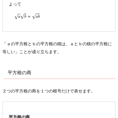
よって
⎯
⎯
⎯
⎯
⎯
⎯
⎯
⎯
a
b
=
a
b
𝑎
𝑏
=
𝑎
𝑏
√
√
√
「ａの平方根とｂの平方根の積は、ａとｂの積の平方根に
等しい」ことが成り立ちます。
平方根の商
２つの平方根の商を１つの根号だけで表せます。
平方根の商