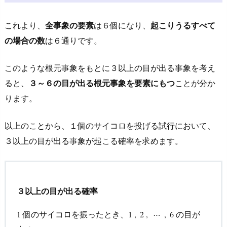
解
説
これより、
全事象の要素
は６個
になり、
起こりうるすべて
3.
の場合の数
は６通り
です。
4.
問
このような根元事象をもとに３以上の目が出る事象を考え
２
ると、
３～６の目が出る根元事象を要素にもつ
ことが分か
の
ります。
別
解
以上のことから、１個のサイコロを投げる試行において、
4.
３以上の目が出る事象が起こる確率を求めます。
R
e
c
o
３以上の目が出る確率
m
m
個のサイコロを振ったとき、
の目が
1
1
1
1
,
,
2
2
,
,
⋯
⋯
,
6
,
6
e