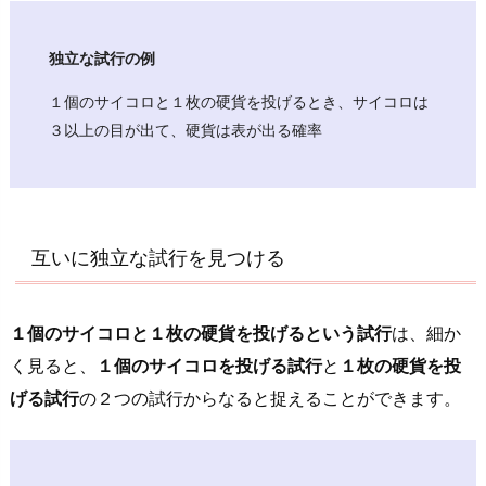
め
る
こ
独立な試行の例
と
１個のサイコロと１枚の硬貨を投げるとき、サイコロは
は
３以上の目が出て、硬貨は表が出る確率
で
き
る
3.
互いに独立な試行を見つける
独
立
な
１個のサイコロと１枚の硬貨を投げるという試行
は、細か
試
く見ると、
１個のサイコロを投げる試行
と
１枚の硬貨を投
行
げる試行
の２つの試行
からなると捉えることができます。
を
扱
っ