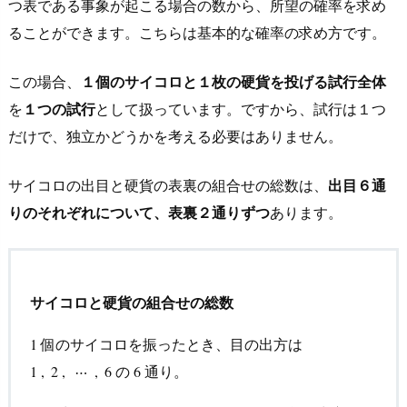
つ表である事象が起こる場合の数から、所望の確率を求め
ることができます。こちらは基本的な確率の求め方です。
この場合、
１個のサイコロと１枚の硬貨を投げる試行全体
を
１つの試行
として扱っています
。ですから、試行は１つ
だけで、独立かどうかを考える必要はありません。
サイコロの出目と硬貨の表裏の組合せの総数は、
出目６通
りのそれぞれについて、表裏２通りずつ
あります。
サイコロと硬貨の組合せの総数
個のサイコロを振ったとき、目の出方は
1
1
の
通り。
1
1
,
,
2
2
,
,
⋯
⋯
,
6
,
6
6
6