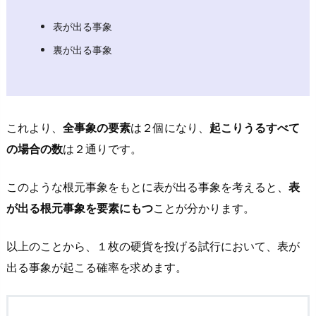
１
表が出る事象
4.
裏が出る事象
2.
オ
ス
ス
これより、
全事象の要素
は２個
になり、
起こりうるすべて
メ
の場合の数
は２通り
です。
そ
の
このような根元事象をもとに表が出る事象を考えると、
表
２
が出る根元事象を要素にもつ
ことが分かります。
4.
3.
以上のことから、１枚の硬貨を投げる試行において、表が
オ
出る事象が起こる確率を求めます。
ス
ス
メ