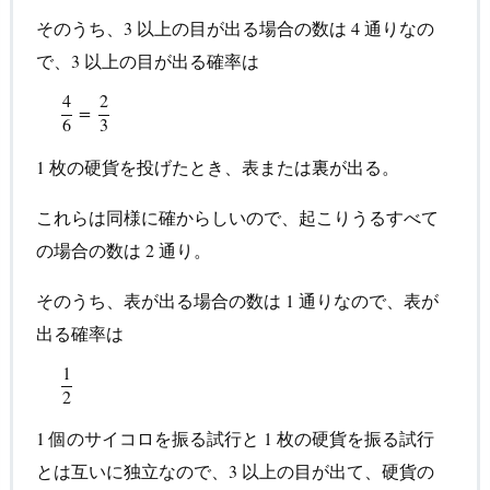
そのうち、
以上の目が出る場合の数は
通りなの
3
3
4
4
で、
以上の目が出る確率は
3
3
4
2
4
6
=
2
3
=
6
3
枚の硬貨を投げたとき、表または裏が出る。
1
1
これらは同様に確からしいので、起こりうるすべて
の場合の数は
通り。
2
2
そのうち、表が出る場合の数は
通りなので、表が
1
1
出る確率は
1
1
2
2
個のサイコロを振る試行と
枚の硬貨を振る試行
1
1
1
1
とは互いに独立なので、
以上の目が出て、硬貨の
3
3