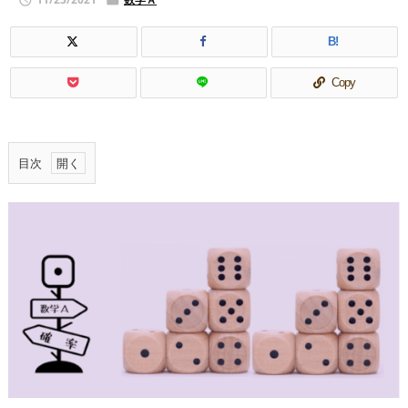


B!
Copy
目次
1.
独
立
な
試
行
と
そ
の
確