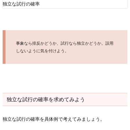
独
独立な試行の確率
立
な
試
行
が
事象なら排反かどうか、試行なら独立かどうか。誤用
見
しないように気を付けよう。
抜
け
な
く
て
も
独立な試行の確率を求めてみよう
確
率
を
独立な試行の確率を具体例で考えてみましょう。
求