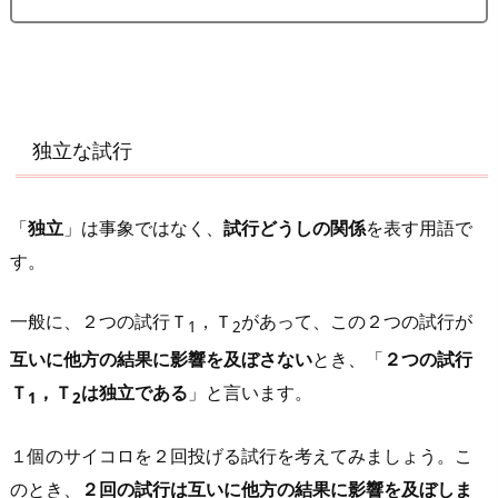
行
を
見
つ
け
独立な試行
る
2.
「
独立
」は事象ではなく、
試行どうしの関係
を表す
用語で
2.
す。
試
行
一般に、２つの試行Ｔ
，Ｔ
があって、この
２つの試行が
ご
1
2
と
互いに他方の結果に影響を及ぼさない
とき、「
２つの試行
に
Ｔ
，Ｔ
は独立である
」と言います。
1
2
事
象
１個のサイコロを２回投げる試行を考えてみましょう。こ
が
のとき、
２回の試行は互いに他方の結果に影響を及ぼしま
起