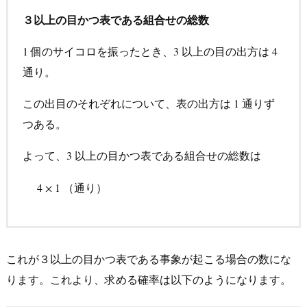
３以上の目かつ表である組合せの総数
個のサイコロを振ったとき、
以上の目の出方は
1
1
3
3
4
4
通り。
この出目のそれぞれについて、表の出方は
通りず
1
1
つある。
よって、
以上の目かつ表である組合せの総数は
3
3
4
×
1
（通り）
（通り）
4
×
1
これが３以上の目かつ表である事象が起こる場合の数にな
ります。これより、求める確率は以下のようになります。