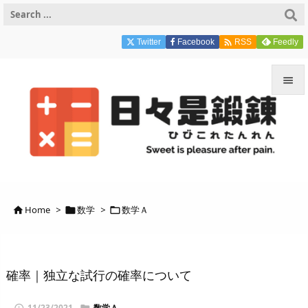

Twitter
Facebook
Feedly
RSS


メニュ

サイド

前へ
Home
>
数学
>
数学Ａ




次へ

検索
確率｜独立な試行の確率について
11/23/2021
数学Ａ