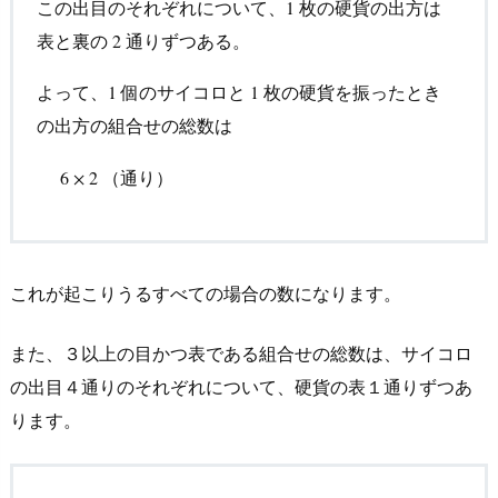
この出目のそれぞれについて、
枚の硬貨の出方は
1
1
表と裏の
通りずつある。
2
2
よって、
個のサイコロと
枚の硬貨を振ったとき
1
1
1
1
の出方の組合せの総数は
6
×
2
（通り）
（通り）
6
×
2
これが起こりうるすべての場合の数になります。
また、３以上の目かつ表である組合せの総数は、サイコロ
の出目４通りのそれぞれについて、硬貨の表１通りずつあ
ります。