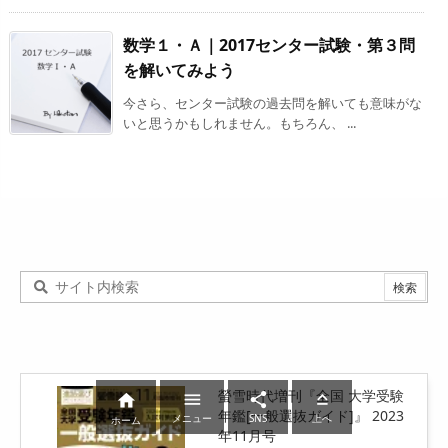
数学１・Ａ｜2017センター試験・第３問
を解いてみよう
今さら、センター試験の過去問を解いても意味がな
いと思うかもしれません。もちろん、 ...
螢雪時代増刊『全国 大学受験




年鑑[一般選抜ガイド]』 2023
メニュー
SNS
上へ
ホーム
年11月号