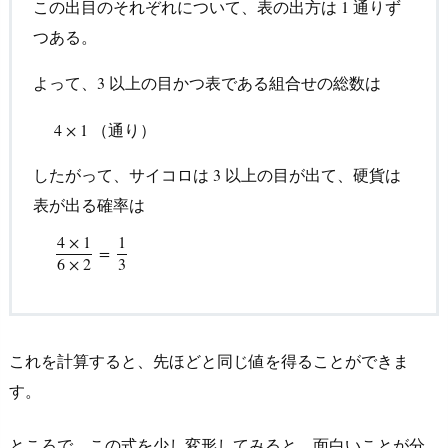
この出目のそれぞれについて、表の出方は
通りず
1
1
つある。
よって、
以上の目かつ表である組合せの総数は
3
3
4
×
1
（通り）
（通り）
4
×
1
したがって、サイコロは
以上の目が出て、硬貨は
3
3
表が出る確率は
4
×
1
1
4
×
1
6
×
2
=
1
3
=
6
×
2
3
これを計算すると、先ほどと同じ値を得ることができま
す。
ところで、この式を少し変形してみると、面白いことが分