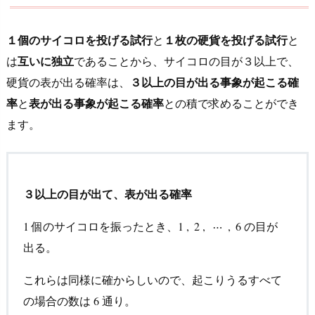
１個のサイコロを投げる試行
と
１枚の硬貨を投げる試行
と
は
互いに独立
であることから、サイコロの目が３以上で、
硬貨の表が出る確率は、
３以上の目が出る事象が起こる確
率
と
表が出る事象が起こる確率
との積
で求めることができ
ます。
３以上の目が出て、表が出る確率
個のサイコロを振ったとき、
の目が
1
1
1
1
,
,
2
2
,
,
⋯
⋯
,
6
,
6
出る。
これらは同様に確からしいので、起こりうるすべて
の場合の数は
通り。
6
6