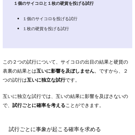
た
１個のサイコロと１枚の硬貨を投げる試行
問
題
１個のサイコロを投げる試行
を
１枚の硬貨を投げる試行
解
い
て
み
この２つの試行について、
サイコロの出目の結果と硬貨の
よ
表裏の結果とは
互いに影響を及ぼしません
。ですから、
２
う
つの試行は
互いに独立な試行
です。
3.
1.
互いに独立な試行では、互いの結果に影響を及ぼさないの
問
で、
試行ごとに確率を考える
ことができます
。
１
の
解
試行ごとに事象が起こる確率を求める
答・