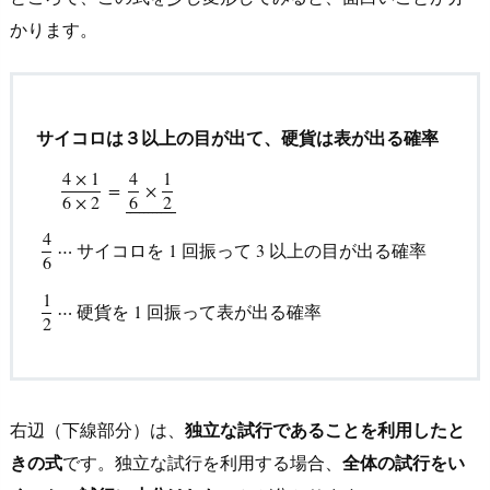
かります。
サイコロは３以上の目が出て、硬貨は表が出る確率
4
×
1
4
1
=
×
4
×
1
6
×
2
=
4
6
×
1
2
_
6
×
2
6
2
⎯
⎯
⎯
⎯
⎯
⎯
⎯
⎯
⎯
⎯
⎯
4
サイコロを
回振って
以上の目が出る確率
⋯
1
3
6
4
6
⋯
サイコロを
1
回振って
3
以上の目が出る確率
1
2
⋯
硬
1
硬貨を
回振って表が出る確率
⋯
1
2
右辺（下線部分）は、
独立な試行であることを利用したと
きの式
です。独立な試行を利用する場合、
全体の試行をい