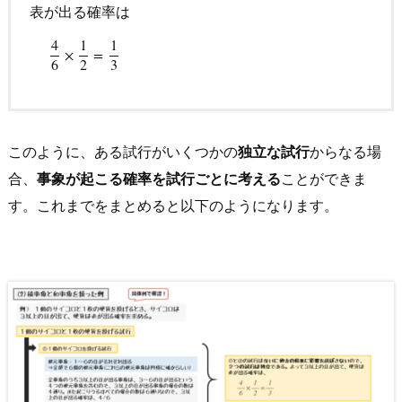
表が出る確率は
4
1
1
4
6
×
1
2
=
1
3
×
=
6
2
3
このように、ある試行がいくつかの
独立な試行
からなる場
合、
事象が起こる確率を試行ごとに考える
ことができま
す。これまでをまとめると以下のようになります。