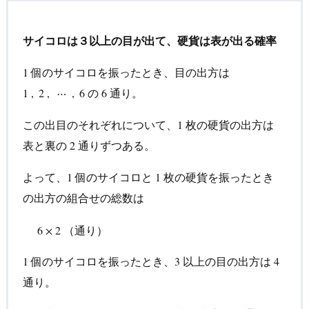
サイコロは３以上の目が出て、硬貨は表が出る確率
個のサイコロを振ったとき、目の出方は
1
1
の
通り。
1
1
,
,
2
2
,
,
⋯
⋯
,
6
,
6
6
6
この出目のそれぞれについて、
枚の硬貨の出方は
1
1
表と裏の
通りずつある。
2
2
よって、
個のサイコロと
枚の硬貨を振ったとき
1
1
1
1
の出方の組合せの総数は
6
×
2
（通り）
（通り）
6
×
2
個のサイコロを振ったとき、
以上の目の出方は
1
1
3
3
4
4
通り。