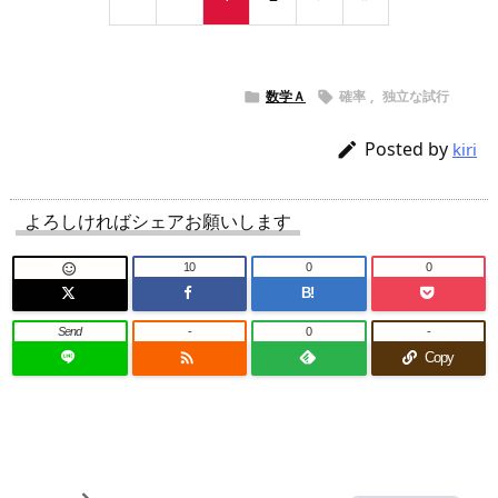
数学Ａ
確率
,
独立な試行


Posted by

kiri
よろしければシェアお願いします
10
0
0

B!
Send
-
0
-

Copy