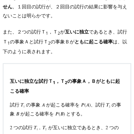
せん
。１回目の試行が、２回目の試行の結果に影響を与え
こ
る
ないことは明らかです。
確
率
また、２つの試行Ｔ
，Ｔ
が
互いに独立
であるとき、試行
1
2
を
Ｔ
の事象Ａと試行Ｔ
の事象Ｂが
ともに起こる確率
は、以
1
2
求
下のように表されます。
め
る
2.
3.
互いに独立な試行Ｔ
，Ｔ
の事象Ａ，Ｂがともに起
1
2
互
こる確率
い
に
試行
の事象
が起こる確率を
、試行
の事
𝑇
T
1
𝐴
A
𝑃
P
(
(
A
𝐴
)
)
𝑇
T
2
1
2
独
象
が起こる確率を
とする。
𝐵
B
𝑃
P
(
(
B
𝐵
)
)
立
な
つの試行
が互いに独立であるとき、
つの
2
2
𝑇
T
1
,
,
𝑇
T
2
2
2
1
2