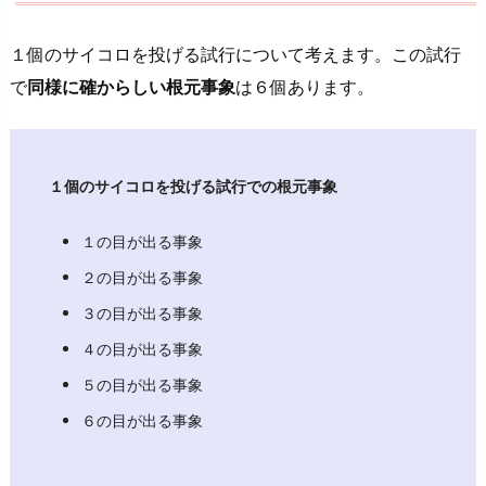
解
説
１個のサイコロを投げる試行について考えます。この試行
3.
で
同様に確からしい根元事象
は６個
あります。
2.
問
１
１個のサイコロを投げる試行での根元事象
の
別
１の目が出る事象
解
２の目が出る事象
3.
３の目が出る事象
3.
問
４の目が出る事象
２
５の目が出る事象
の
６の目が出る事象
解
答・