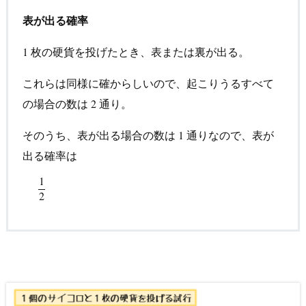
そ
表が出る確率
の
２
枚の硬貨を投げたとき、表または裏が出る。
1
1
5.
これらは同様に確からしいので、起こりうるすべて
さ
の場合の数は
通り。
2
2
い
ご
そのうち、表が出る場合の数は
通りなので、表が
1
1
に、
出る確率は
も
う
1
1
2
一
2
度、
頭
の
中
を
整