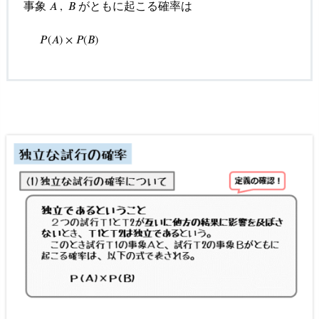
試
事象
がともに起こる確率は
𝐴
A
,
,
B
𝐵
行
P
(
A
)
×
P
(
B
)
が
𝑃
(
𝐴
)
×
𝑃
(
𝐵
)
と
も
に
起
こ
る
確
率
を
求
め
る
2.
4.