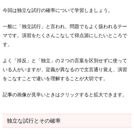
率
今回は独立な試行の確率について学習しましょう。
1.
1.
一般に「独立試行」と言われ、問題でもよく扱われるテー
独
マです。演習をたくさんこなして得点源にしたいところで
立
す。
な
試
よく「排反」と「独立」の２つの言葉を区別せずに使って
行
いる人がいますが、定義が異なるので文言通り覚え、演習
2.
をこなすことで違いを理解することが大切です。
独
立
記事の画像が見辛いときはクリックすると拡大できます。
な
試
行
独立な試行とその確率
の
確