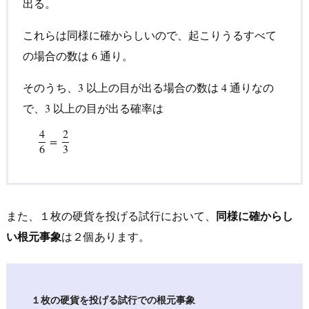
出る。
n
d
これらは同様に確からしいので、起こりうるすべて
e
の場合の数は
通り。
6
6
d
b
そのうち、
以上の目が出る場合の数は
通りなの
3
3
4
4
o
で、
以上の目が出る確率は
3
3
o
4
2
k
4
6
=
2
3
=
6
3
s
4.
1.
また、１枚の硬貨を投げる試行において、
同様に確からし
オ
ス
い根元事象
は２個
あります。
ス
メ
そ
１枚の硬貨を投げる試行での根元事象
の