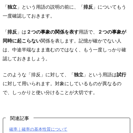
率
「
独立
」という用語の説明の前に、「
排反
」についてもう
を
一度確認しておきます。
求
め
「
排反
」は
２つの事象の関係を表す
用語で、
２つの事象が
て
同時に起こらない
関係を表します。記憶が確かでない人
み
は、中途半端なまま進むのではなく、もう一度しっかり確
よ
認しておきましょう。
う
2.
このような「排反」に対して、「
独立
」という用語は
試行
1.
に対して用いられます
。対象にしているものが異なるの
互
で、しっかりと使い分けることが大切です。
い
に
独
立
関連記事
な
確率｜確率の基本性質について
試