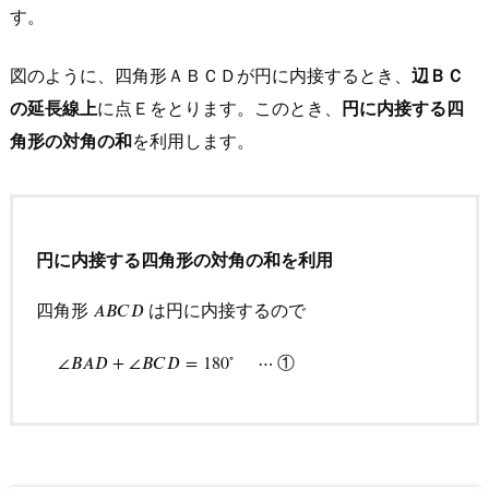
す。
図のように、四角形ＡＢＣＤが円に内接するとき、
辺ＢＣ
の延長線上
に点Ｅをとります。このとき、
円に内接する四
角形の対角の和
を利用します。
円に内接する四角形の対角の和を利用
四角形
は円に内接するので
𝐴
A
B
𝐵
C
𝐶
D
𝐷
∘
∠
B
A
D
+
∠
B
C
D
=
180
∘
⋯
①
①
∠
𝐵
𝐴
𝐷
+
∠
𝐵
𝐶
𝐷
=
180
⋯