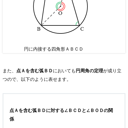
解
答・
解
説
3.
3.
問
円に内接する四角形ＡＢＣＤ
２
の
また、
点Ａを含む弧ＢＤ
においても
円周角の定理
が成り立
解
答・
つので、以下のように表せます。
解
説
3.
点Ａを含む弧ＢＤに対する∠ＢＣＤと∠ＢＯＤの関
4.
問
係
３