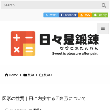

Twitter
Facebook
Feedly
RSS


メニュ

サイド

前へ
Home
>
数学
>
数学Ａ




次へ

検索
図形の性質｜円に内接する四角形について
10/17/2021
数学Ａ