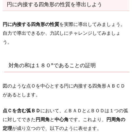
円に内接する四角形の性質を導出しよう
る
四
角
円に内接する四角形の性質
を実際に導出してみましょう。
形
自力で導出できるか、力試しにチャレンジしてみましょ
を
う。
扱
っ
た
対角の和は１８０°であることの証明
問
題
を
図のような点Ｏを中心とする円に内接する四角形ＡＢＣＤ
解
があるとします。
い
て
点Ｃを含む弧ＢＤ
において、∠ＢＡＤと∠ＢＯＤは１つの弧
み
に対してできた
円周角
と
中心角
です。これより、
円周角の
よ
定理
が成り立つので、以下のように表せます。
う