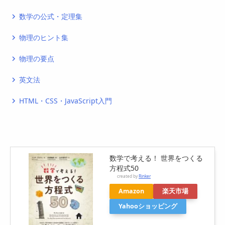
数学の公式・定理集
navigate_next
物理のヒント集
navigate_next
物理の要点
navigate_next
英文法
navigate_next
HTML・CSS・JavaScript入門
navigate_next
数学で考える！ 世界をつくる
方程式50
created by
Rinker
Amazon
楽天市場
Yahooショッピング