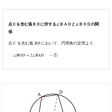
3.
1.
問
点Ｃを含む弧ＢＤに対する∠ＢＡＤと∠ＢＯＤの関
１
係
(1)
の
点
を含む弧
において、円周角の定理より
𝐶
C
𝐵
B
D
𝐷
解
答・
∠
B
O
D
=
2
∠
B
A
D
⋯
①
①
∠
𝐵
𝑂
𝐷
=
2
∠
𝐵
𝐴
𝐷
⋯
解
説
3.
2.
問
１
(2)
の