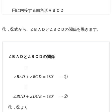
円に内接する四角形ＡＢＣＤ
①，②式から、∠ＢＡＤと∠ＢＣＤの関係を導きます。
∠ＢＡＤと∠ＢＣＤの関係
⋮
∘
①
∠
𝐵
𝐴
𝐷
+
∠
𝐵
𝐶
𝐷
=
180
⋯
⋮
∠
B
A
D
+
∠
B
C
D
=
180
∘
⋯
①
⋮
∠
B
C
D
+
∠
D
C
E
=
180
∘
⋯
②
⋮
∘
②
∠
𝐵
𝐶
𝐷
+
∠
𝐷
𝐶
𝐸
=
180
⋯
①，②より