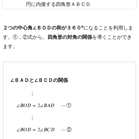
円に内接する四角形ＡＢＣＤ
4.
R
e
２つの中心角∠ＢＯＤの和が３６０°
になることを利用しま
c
す。①，②式から、
四角形の対角の関係
を導くことができ
o
ます。
m
m
e
n
∠ＢＡＤと∠ＢＣＤの関係
d
e
⋮
d
①
∠
𝐵
𝑂
𝐷
=
2
∠
𝐵
𝐴
𝐷
⋯
b
⋮
∠
B
O
D
=
2
∠
B
A
D
⋯
①
⋮
∠
B
O
D
=
2
∠
B
C
D
⋯
②
o
⋮
o
②
∠
𝐵
𝑂
𝐷
=
2
∠
𝐵
𝐶
𝐷
⋯
k