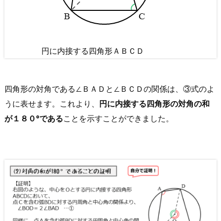
に
つ
く
問
円に内接する四角形ＡＢＣＤ
題
集』
シ
四角形の対角である∠ＢＡＤと∠ＢＣＤの関係は、③式のよ
リ
うに表せます。これより、
円に内接する四角形の対角の和
ー
が１８０°である
ことを示すことができました。
ズ
5.
さ
い
ご
に、
も
う