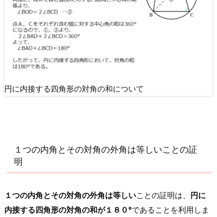
一
度、
頭
の
中
を
整
円に内接する四角形の対角の和について
理
し
よ
う
１つの内角とその対角の外角は等しいことの証
明
１つの内角とその対角の外角は等しい
ことの証明は、
円に
内接する四角形の対角の和が１８０°
であることを利用しま