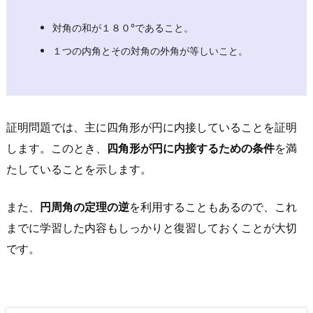
と
の
対角の和が１８０°であること。
証
１つの内角とその対角の外角が等しいこと。
明
2.
2.
１
証明問題では、主に四角形が円に内接していることを証明
つ
します。このとき、
四角形が円に内接するための条件
を満
の
たしていることを示します。
内
角
また、
円周角の定理の逆
を利用することもあるので、これ
と
までに学習した内容もしっかりと復習しておくことが大切
そ
です。
の
対
角
の