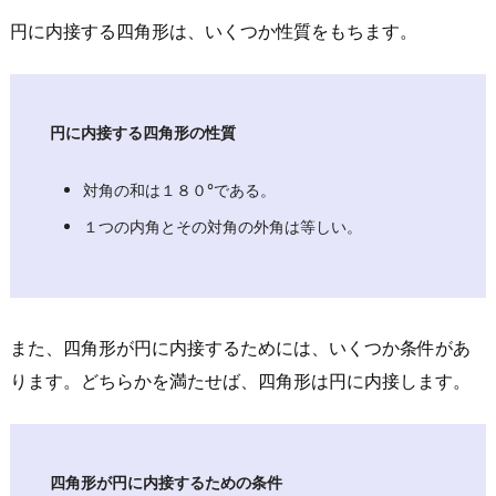
し
円に内接する四角形は、いくつか性質をもちます。
よ
う
2.
1.
円に内接する四角形の性質
対
角
対角の和は１８０°である。
の
１つの内角とその対角の外角は等しい。
和
は
１
８
また、四角形が円に内接するためには、いくつか条件があ
０°
ります。どちらかを満たせば、四角形は円に内接します。
で
あ
る
こ
四角形が円に内接するための条件