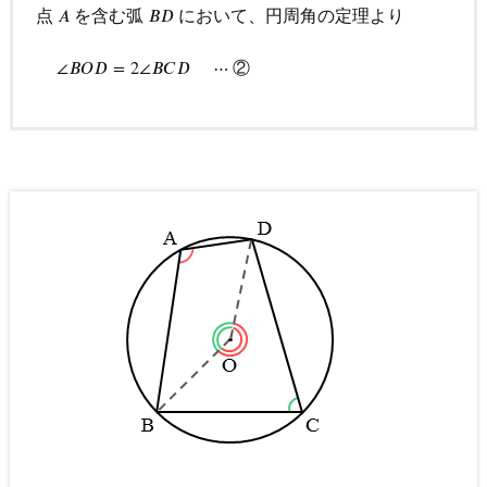
点
を含む弧
において、円周角の定理より
𝐴
A
𝐵
B
D
𝐷
(i)
の
∠
B
O
D
=
2
∠
B
C
D
⋯
②
②
∠
𝐵
𝑂
𝐷
=
2
∠
𝐵
𝐶
𝐷
⋯
解
答・
解
説
3.
5.
問
３
(i
i)
の
解
答・
解
説