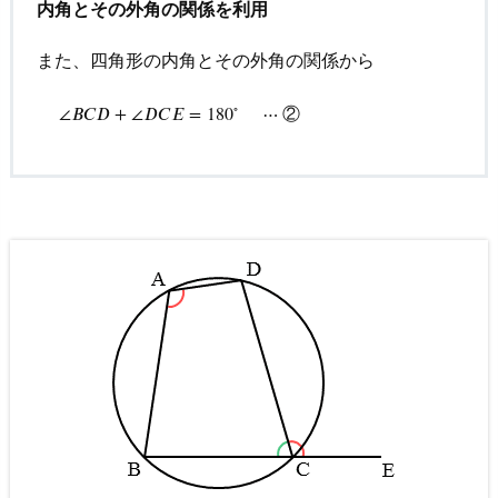
内角とその外角の関係を利用
また、四角形の内角とその外角の関係から
∘
∠
B
C
D
+
∠
D
C
E
=
180
∘
⋯
②
②
∠
𝐵
𝐶
𝐷
+
∠
𝐷
𝐶
𝐸
=
180
⋯