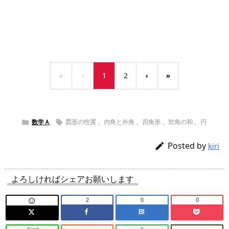
«
‹
1
2
›
»
数学Ａ
図形の性質
,
内角と外角
,
四角形
,
対角の和
,
円


Posted by

kiri
よろしければシェアお願いします
2
0
0

B!