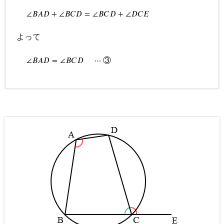
∠
B
A
D
+
∠
B
C
D
=
∠
B
C
D
+
∠
D
C
E
∠
𝐵
𝐴
𝐷
+
∠
𝐵
𝐶
𝐷
=
∠
𝐵
𝐶
𝐷
+
∠
𝐷
𝐶
𝐸
よって
∠
B
A
D
=
∠
B
C
D
⋯
③
③
∠
𝐵
𝐴
𝐷
=
∠
𝐵
𝐶
𝐷
⋯