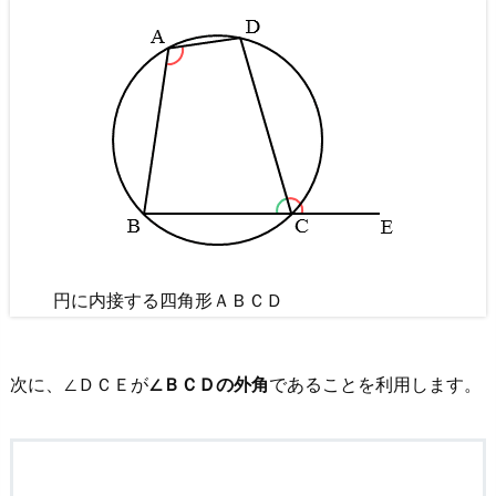
円に内接する四角形ＡＢＣＤ
次に、
∠ＤＣＥが
∠ＢＣＤの外角
であることを利用します。