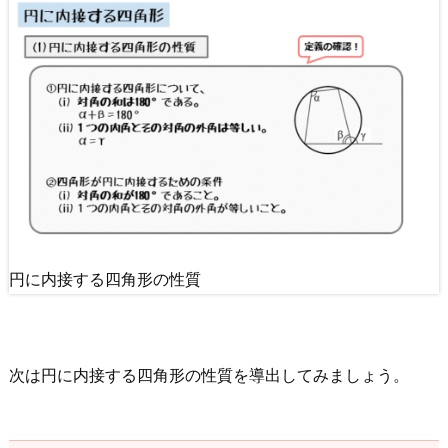
外
角
は
等
し
い
こ
と
の
証
明
円に内接する四角形の性質
3.
円
に
次は円に内接する四角形の性質を導出してみましょう。
内
接
す