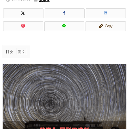


B!
Copy
目次
1.
円
に
内
接
す
る
四
角
形