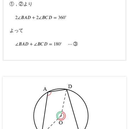
s
①，②より
4.
∘
2
∠
B
A
D
+
2
∠
B
C
D
=
360
∘
2
∠
𝐵
𝐴
𝐷
+
2
∠
𝐵
𝐶
𝐷
=
360
1.
オ
よって
ス
ス
∘
∠
B
A
D
+
∠
B
C
D
=
180
∘
⋯
③
③
∠
𝐵
𝐴
𝐷
+
∠
𝐵
𝐶
𝐷
=
180
⋯
メ
－
『高
校
入
試
「解
き
方」
が
身