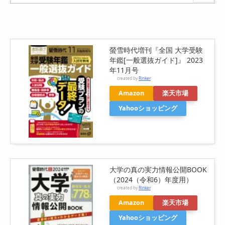
螢雪時代増刊『全国 大学受験
年鑑[一般選抜ガイド]』 2023
年11月号
created by
Rinker
Amazon
楽天市場
Yahooショッピング
大学の真の実力情報公開BOOK
（2024（令和6）年度用）
created by
Rinker
Amazon
楽天市場
Yahooショッピング