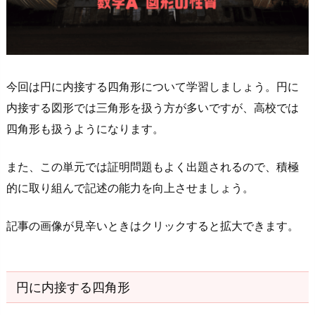
2.
円
に
内
今回は円に内接する四角形について学習しましょう。円に
接
内接する図形では三角形を扱う方が多いですが、高校では
す
四角形も扱うようになります。
る
四
また、この単元では証明問題もよく出題されるので、積極
角
的に取り組んで記述の能力を向上させましょう。
形
の
記事の画像が見辛いときはクリックすると拡大できます。
性
質
を
導
円に内接する四角形
出